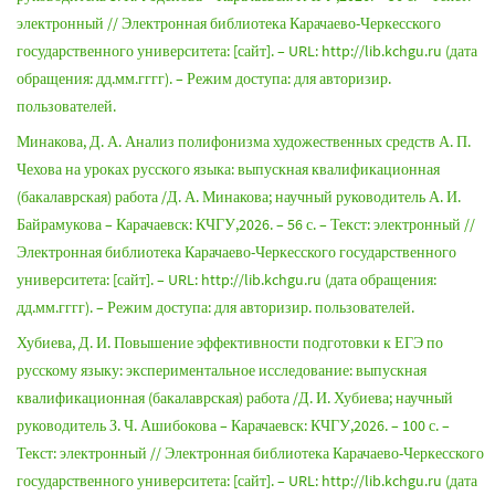
электронный // Электронная библиотека Карачаево-Черкесского
государственного университета: [сайт]. – URL: http://lib.kchgu.ru (дата
обращения: дд.мм.гггг). – Режим доступа: для авторизир.
пользователей.
Минакова, Д. А. Анализ полифонизма художественных средств А. П.
Чехова на уроках русского языка: выпускная квалификационная
(бакалаврская) работа /Д. А. Минакова; научный руководитель А. И.
Байрамукова – Карачаевск: КЧГУ,2026. – 56 с. – Текст: электронный //
Электронная библиотека Карачаево-Черкесского государственного
университета: [сайт]. – URL: http://lib.kchgu.ru (дата обращения:
дд.мм.гггг). – Режим доступа: для авторизир. пользователей.
Хубиева, Д. И. Повышение эффективности подготовки к ЕГЭ по
русскому языку: экспериментальное исследование: выпускная
квалификационная (бакалаврская) работа /Д. И. Хубиева; научный
руководитель З. Ч. Ашибокова – Карачаевск: КЧГУ,2026. – 100 с. –
Текст: электронный // Электронная библиотека Карачаево-Черкесского
государственного университета: [сайт]. – URL: http://lib.kchgu.ru (дата