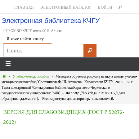
ГЛАВНАЯ
ЭЛЕКТРОННЫЙ КАТАЛОГ
ВОЙТИ
Электронная библиотека КЧГУ
ФГБОУ ВО КЧГУ имени У.Д. Алиева
Я хочу найти книгу …
Учебно-метод. пособия
Методика обучения родному языку в школе: учебно-
методическое пособие / Составитель Ф. Ш. Атакаева.- Карачаевск: КЧГУ, 2015. – 68 с. –
Текст электронный //Электронная библиотека Карачаево-Черкесского
государственного университета: [сайт]. – URL: http://lib.kchgu.ru/10631-2/ (дата
обращения: дд.мм.гггг). – Режим доступа: для авторизир. пользователей.
ВЕРСИЯ ДЛЯ СЛАБОВИДЯЩИХ (ГОСТ Р 52872-
2012)