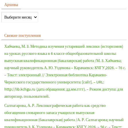
Архивы
Свежие поступления
Хабчаева, М. 3. Методика изучения устаревшей лексики (историзмов)
на уроках русского языка в 6 классе общеобразовательной школы:
выпускная квалификационная (бакалаврская) работа /М. 3. Хабчаева;
научный руководитель А. Ю. Узденова – Карачаевск: КЧГУ,2026. – 76 с.
– Текст: электронный // Электронная библиотека Карачаево-
Черкесского государственного университета: [сайт]. – URL:
http://lib.kchgu.ru (дата обращения: дд.мм.гггг). – Режим доступа: для
авторизир. пользователей.
Салпагарова, А. Р. Лексикографическая работа как средство
обогащения словарного запаса учащихся: выпускная
квалификационная (бакалаврская) работа /А. Р. Салпагарова; научный
руководитель 3. К. Узденова – Карачаевск: КЧГУ,2026. – 56 с. – Текст: