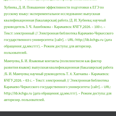
Хубиева, Д. И. Повышение эффективности подготовки к ЕГЭ по
русскому языку: экспериментальное исследование: выпускная
квалификационная (бакалаврская) работа /Д. И. Хубиева; научный
руководитель З. Ч. Ашибокова – Карачаевск: КЧГУ,2026. – 100 с. –
Текст: электронный // Электронная библиотека Карачаево-Черкесского
государственного университета: [сайт]. – URL: http://lib.kchgu.ru (дата
обращения: дд.мм.гггг). – Режим доступа: для авторизир.
пользователей.
Мамчуева, Б. И. Языковые контакты (полилингвизм как фактор
развития языков): выпускная квалификационная (бакалаврская) работа
/Б. И. Мамчуева; научный руководитель Т. X. Хапчаева – Карачаевск:
КЧГУ,2026. – 63 с. – Текст: электронный // Электронная библиотека
Карачаево-Черкесского государственного университета: [сайт]. – URL:
http://lib.kchgu.ru (дата обращения: дд.мм.гггг). – Режим доступа: для
авторизир. пользователей.