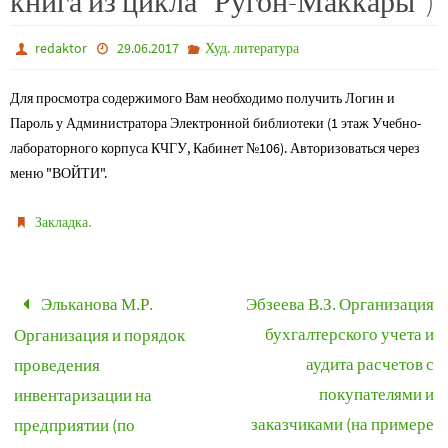
книга из цикла “Ругон-Маккары”)
redaktor
29.06.2017
Худ. литература
Для просмотра содержимого Вам необходимо получить Логин и
Пароль у Администратора Электронной библиотеки (1 этаж Учебно-
лабораторного корпуса КЧГУ, Кабинет №106). Авторизоваться через
меню "ВОЙТИ".
.
Закладка
Эльканова М.Р.
Эбзеева В.З. Организация
бухгалтерского учета и
Организация и порядок
аудита расчетов с
проведения
покупателями и
инвентаризации на
заказчиками (на примере
предприятии (по