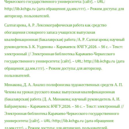
Черкесского государственного университета: [сайт]. – URL:
http://lib.kchgu.ru (дата обращения: дд.мм.гггг). – Режим доступа: для
авторизир. пользователей.
Салпагарова, А. Р. Лексикографическая работа как средство
обогащения словарного запаса учащихся: выпускная
квалификационная (бакалаврская) работа /А. Р. Салпагарова; научный
руководитель 3. К. Узденова – Карачаевск: КЧГУ,2026. – 56 с. – Текст:
электронный // Электронная библиотека Карачаево-Черкесского
государственного университета: [сайт]. – URL: http://lib.kchgu.ru (дата
обращения: дд.мм.гггг). – Режим доступа: для авторизир.
пользователей.
Минакова, Д. А. Анализ полифонизма художественных средств А. П.
Чехова на уроках русского языка: выпускная квалификационная
(бакалаврская) работа /Д. А. Минакова; научный руководитель А. И.
Байрамукова – Карачаевск: КЧГУ,2026. – 56 с. – Текст: электронный //
Электронная библиотека Карачаево-Черкесского государственного
университета: [сайт]. – URL: http://lib.kchgu.ru (дата обращения:
дд.мм.гггг). – Режим доступа: для авторизир. пользователей.