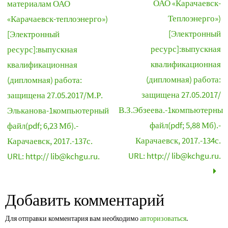
ОАО «Карачаевск-
материалам ОАО
Теплоэнерго»)
«Карачаевск-теплоэнерго»)
[Электронный
[Электронный
ресурс]:выпускная
ресурс]:выпускная
квалификационная
квалификационная
(дипломная) работа:
(дипломная) работа:
защищена 27.05.2017/
защищена 27.05.2017/М.Р.
В.З.Эбзеева.-1компьютерный
Эльканова-1компьютерный
файл(pdf; 5,88 Мб).-
файл(pdf; 6,23 Мб).-
Карачаевск, 2017.-134с.
Карачаевск, 2017.-137с.
URL: http:// lib@kchgu.ru.
URL: http:// lib@kchgu.ru.
Добавить комментарий
Для отправки комментария вам необходимо
авторизоваться
.