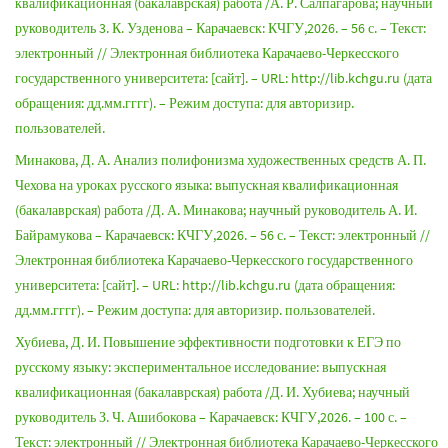
квалификационная (бакалаврская) работа /А. Р. Салпагарова; научный
руководитель 3. К. Узденова – Карачаевск: КЧГУ,2026. – 56 с. – Текст:
электронный // Электронная библиотека Карачаево-Черкесского
государственного университета: [сайт]. – URL: http://lib.kchgu.ru (дата
обращения: дд.мм.гггг). – Режим доступа: для авторизир.
пользователей.
Минакова, Д. А. Анализ полифонизма художественных средств А. П.
Чехова на уроках русского языка: выпускная квалификационная
(бакалаврская) работа /Д. А. Минакова; научный руководитель А. И.
Байрамукова – Карачаевск: КЧГУ,2026. – 56 с. – Текст: электронный //
Электронная библиотека Карачаево-Черкесского государственного
университета: [сайт]. – URL: http://lib.kchgu.ru (дата обращения:
дд.мм.гггг). – Режим доступа: для авторизир. пользователей.
Хубиева, Д. И. Повышение эффективности подготовки к ЕГЭ по
русскому языку: экспериментальное исследование: выпускная
квалификационная (бакалаврская) работа /Д. И. Хубиева; научный
руководитель З. Ч. Ашибокова – Карачаевск: КЧГУ,2026. – 100 с. –
Текст: электронный // Электронная библиотека Карачаево-Черкесского