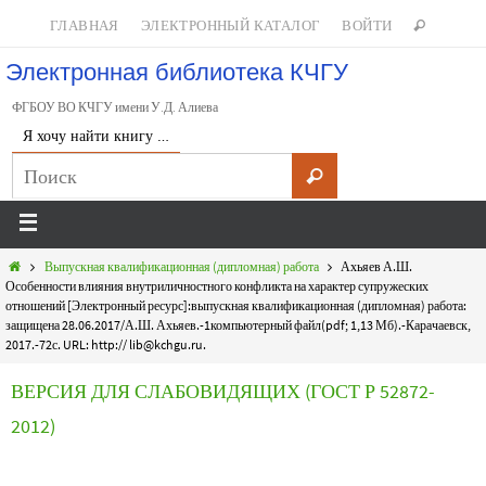
ГЛАВНАЯ
ЭЛЕКТРОННЫЙ КАТАЛОГ
ВОЙТИ
Электронная библиотека КЧГУ
ФГБОУ ВО КЧГУ имени У.Д. Алиева
Я хочу найти книгу …
Выпускная квалификационная (дипломная) работа
Ахьяев А.Ш.
Особенности влияния внутриличностного конфликта на характер супружеских
отношений [Электронный ресурс]:выпускная квалификационная (дипломная) работа:
защищена 28.06.2017/А.Ш. Ахьяев.-1компьютерный файл(pdf; 1,13 Мб).-Карачаевск,
2017.-72с. URL: http:// lib@kchgu.ru.
ВЕРСИЯ ДЛЯ СЛАБОВИДЯЩИХ (ГОСТ Р 52872-
2012)