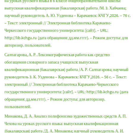
на уроках русского языка в 6 классе общеобразовательной школы:
выпускная квалификационная (бакалаврская) работа /М. 3. Хабчаева;
научный руководитель А. Ю. Узденова – Карачаевск: КЧГУ,2026. – 76 с.
– Текст: электронный // Электронная библиотека Карачаево-
Черкесского государственного университета: [сайт]. – URL:
http://lib.kchgu.ru (дата обращения: дд.мм.гггг). – Режим доступа: для
авторизир. пользователей.
Салпагарова, А. Р. Лексикографическая работа как средство
обогащения словарного запаса учащихся: выпускная
квалификационная (бакалаврская) работа /А. Р. Салпагарова; научный
руководитель 3. К. Узденова – Карачаевск: КЧГУ,2026. – 56 с. – Текст:
электронный // Электронная библиотека Карачаево-Черкесского
государственного университета: [сайт]. – URL: http://lib.kchgu.ru (дата
обращения: дд.мм.гггг). – Режим доступа: для авторизир.
пользователей.
Минакова, Д. А. Анализ полифонизма художественных средств А. П.
Чехова на уроках русского языка: выпускная квалификационная
(бакалаврская) работа /Д. А. Минакова; научный руководитель А. И.