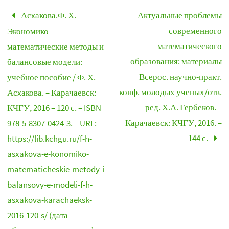
Асxакова.Ф. Х.
Актуальные проблемы
современного
Экономико-
математического
математические методы и
образования: материалы
балансовые модели:
Всерос. научно-практ.
учебное пособие / Ф. Х.
конф. молодых ученых/отв.
Асxакова. – Карачаевск:
ред. Х.А. Гербеков. –
КЧГУ, 2016 – 120 с. – ISBN
Карачаевск: КЧГУ, 2016. –
978-5-8307-0424-3. – URL:
144 с.
https://lib.kchgu.ru/f-h-
asxakova-e-konomiko-
matematicheskie-metody-i-
balansovy-e-modeli-f-h-
asxakova-karachaeksk-
2016-120-s/ (дата