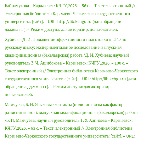
Байрамукова – Карачаевск: КЧГУ,2026. – 56 с. – Текст: электронный //
Электронная библиотека Карачаево-Черкесского государственного
университета: [сайт]. – URL: http://lib.kchgu.ru (дата обращения:
дд.мм.гггг). – Режим доступа: для авторизир. пользователей.
Хубиева, Д. И. Повышение эффективности подготовки к ЕГЭ по
русскому языку: экспериментальное исследование: выпускная
квалификационная (бакалаврская) работа /Д. И. Хубиева; научный
руководитель З. Ч. Ашибокова – Карачаевск: КЧГУ,2026. – 100 с. –
Текст: электронный // Электронная библиотека Карачаево-Черкесского
государственного университета: [сайт]. – URL: http://lib.kchgu.ru (дата
обращения: дд.мм.гггг). – Режим доступа: для авторизир.
пользователей.
Мамчуева, Б. И. Языковые контакты (полилингвизм как фактор
развития языков): выпускная квалификационная (бакалаврская) работа
/Б. И. Мамчуева; научный руководитель Т. X. Хапчаева – Карачаевск:
КЧГУ,2026. – 63 с. – Текст: электронный // Электронная библиотека
Карачаево-Черкесского государственного университета: [сайт]. – URL: