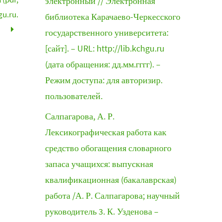
электронный // Электронная
gu.ru.
библиотека Карачаево-Черкесского
государственного университета:
[сайт]. – URL: http://lib.kchgu.ru
(дата обращения: дд.мм.гггг). –
Режим доступа: для авторизир.
пользователей.
Салпагарова, А. Р.
Лексикографическая работа как
средство обогащения словарного
запаса учащихся: выпускная
квалификационная (бакалаврская)
работа /А. Р. Салпагарова; научный
руководитель 3. К. Узденова –