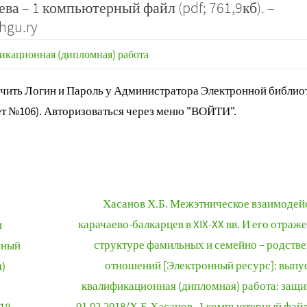
ва – 1 компьютерный файл (pdf; 761,9кб). –
hgu.ry
икационная (дипломная) работа
ить Логин и Пароль у Администратора Электронной библиот
т №106). Авторизоваться через меню "ВОЙТИ".
Хасанов Х.Б. Межэтническое взаимодей
карачаево-балкарцев в XIX-XX вв. И его отраж
и
структуре фамильных и семейно – родств
нный
отношений [Электронный ресурс]: выпу
)
квалификационная (дипломная) работа: защ
01.02.2018/Х.Б.Хасанов.-1 компьютерный файл 