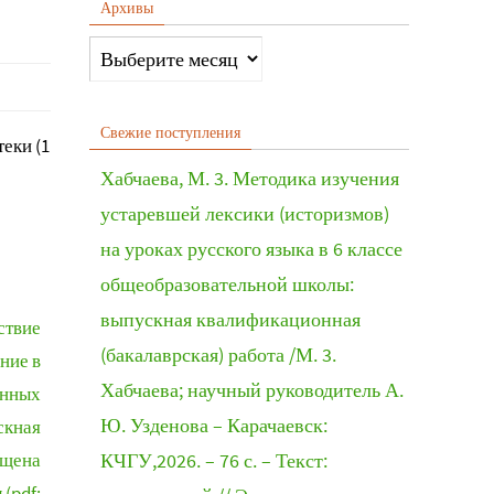
Архивы
Свежие поступления
еки (1
Хабчаева, М. 3. Методика изучения
устаревшей лексики (историзмов)
на уроках русского языка в 6 классе
общеобразовательной школы:
выпускная квалификационная
ствие
(бакалаврская) работа /М. 3.
ение в
Хабчаева; научный руководитель А.
енных
Ю. Узденова – Карачаевск:
скная
ищена
КЧГУ,2026. – 76 с. – Текст:
(pdf;