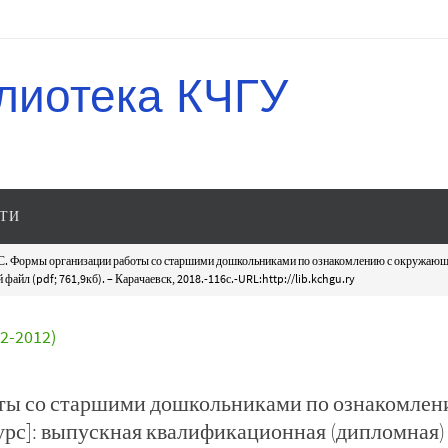
лиотека КЧГУ
ТИ
.С. Формы организации работы со старшими дошкольниками по ознакомлению с окружаю
айл (pdf; 761,9кб). – Карачаевск, 2018.-116с.-URL:http://lib.kchgu.ry
-2012)
оты со старшими дошкольниками по ознакомлен
с]: выпускная квалификационная (дипломная)