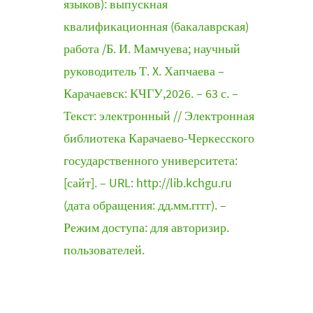
языков): выпускная
квалификационная (бакалаврская)
работа /Б. И. Мамчуева; научный
руководитель Т. X. Хапчаева –
Карачаевск: КЧГУ,2026. – 63 с. –
Текст: электронный // Электронная
библиотека Карачаево-Черкесского
государственного университета:
[сайт]. – URL: http://lib.kchgu.ru
(дата обращения: дд.мм.гггг). –
Режим доступа: для авторизир.
пользователей.