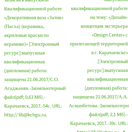
квалификационной работе
Квалификационной работе
на тему: «Дизайн-
«Декоративная ваза «Затик»
концепция экстерьера
(Пасха) (керамика,
«Design Center» с
акриловые краски по
прилегающей территорией
керамике)» [Электронный
в г. Карачаевске»
ресурс]:выпускная
[Электронный
квалификационная
ресурс]:выпускная
(дипломная) работа:
квалификационная
защищена 21.06.2017/C.О.
(дипломная) работа:
Агаджанян.-1компьютерный
защищена 21.06.2017/А.А.
файл(pdf; 0,63 Мб).-
Асманбетова.-1компьютерны
Карачаевск, 2017.-54с. URL:
файл(pdf; 2,1 Мб).-
http:// lib@kchgu.ru.
Карачаевск, 2017.-39с. URL: