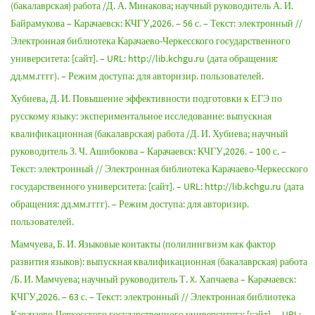
(бакалаврская) работа /Д. А. Минакова; научный руководитель А. И.
Байрамукова – Карачаевск: КЧГУ,2026. – 56 с. – Текст: электронный //
Электронная библиотека Карачаево-Черкесского государственного
университета: [сайт]. – URL: http://lib.kchgu.ru (дата обращения:
дд.мм.гггг). – Режим доступа: для авторизир. пользователей.
Хубиева, Д. И. Повышение эффективности подготовки к ЕГЭ по
русскому языку: экспериментальное исследование: выпускная
квалификационная (бакалаврская) работа /Д. И. Хубиева; научный
руководитель З. Ч. Ашибокова – Карачаевск: КЧГУ,2026. – 100 с. –
Текст: электронный // Электронная библиотека Карачаево-Черкесского
государственного университета: [сайт]. – URL: http://lib.kchgu.ru (дата
обращения: дд.мм.гггг). – Режим доступа: для авторизир.
пользователей.
Мамчуева, Б. И. Языковые контакты (полилингвизм как фактор
развития языков): выпускная квалификационная (бакалаврская) работа
/Б. И. Мамчуева; научный руководитель Т. X. Хапчаева – Карачаевск:
КЧГУ,2026. – 63 с. – Текст: электронный // Электронная библиотека
Карачаево-Черкесского государственного университета: [сайт]. – URL: