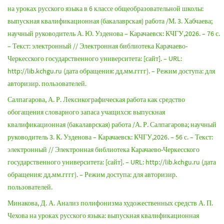
на уроках русского языка в 6 классе общеобразовательной школы:
выпускная квалификационная (бакалаврская) работа /М. 3. Хабчаева;
научный руководитель А. Ю. Узденова – Карачаевск: КЧГУ,2026. – 76 с.
– Текст: электронный // Электронная библиотека Карачаево-
Черкесского государственного университета: [сайт]. – URL:
http://lib.kchgu.ru (дата обращения: дд.мм.гггг). – Режим доступа: для
авторизир. пользователей.
Салпагарова, А. Р. Лексикографическая работа как средство
обогащения словарного запаса учащихся: выпускная
квалификационная (бакалаврская) работа /А. Р. Салпагарова; научный
руководитель 3. К. Узденова – Карачаевск: КЧГУ,2026. – 56 с. – Текст:
электронный // Электронная библиотека Карачаево-Черкесского
государственного университета: [сайт]. – URL: http://lib.kchgu.ru (дата
обращения: дд.мм.гггг). – Режим доступа: для авторизир.
пользователей.
Минакова, Д. А. Анализ полифонизма художественных средств А. П.
Чехова на уроках русского языка: выпускная квалификационная