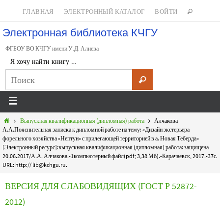
ГЛАВНАЯ
ЭЛЕКТРОННЫЙ КАТАЛОГ
ВОЙТИ
Электронная библиотека КЧГУ
ФГБОУ ВО КЧГУ имени У.Д. Алиева
Я хочу найти книгу …
Выпускная квалификационная (дипломная) работа
Алчакова
А.А.Пояснительная записка к дипломной работе на тему: «Дизайн экстерьера
форельного хозяйства «Нептун» с прилегающей территорией в а. Новая Теберда»
[Электронный ресурс]:выпускная квалификационная (дипломная) работа: защищена
20.06.2017/А.А. Алчакова.-1компьютерный файл(pdf; 3,38 Мб).-Карачаевск, 2017.-37с.
URL: http:// lib@kchgu.ru.
ВЕРСИЯ ДЛЯ СЛАБОВИДЯЩИХ (ГОСТ Р 52872-
2012)