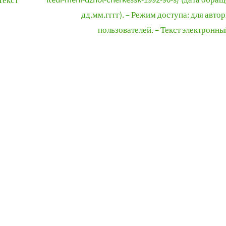
Текст
дд.мм.гггг). – Режим доступа: для авто
пользователей. – Текст электронны