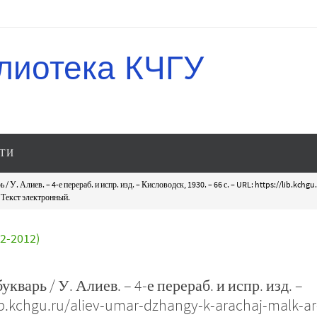
лиотека КЧГУ
ТИ
 У. Алиев. – 4-е перераб. и испр. изд. – Кисловодск, 1930. – 66 с. – URL: https://lib.kch
– Текст электронный.
-2012)
варь / У. Алиев. – 4-е перераб. и испр. изд. –
lib.kchgu.ru/aliev-umar-dzhangy-k-arachaj-malk-ar