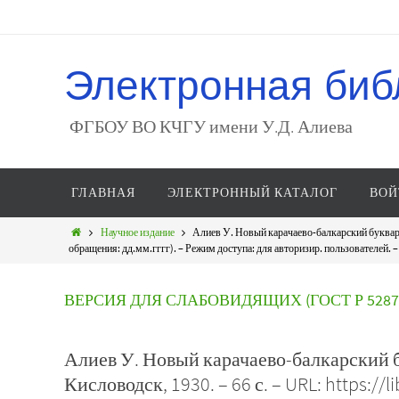
Электронная биб
ФГБОУ ВО КЧГУ имени У.Д. Алиева
ГЛАВНАЯ
ЭЛЕКТРОННЫЙ КАТАЛОГ
ВОЙ
Научное издание
Алиев У. Новый карачаево-балкарский букварь /
обращения: дд.мм.гггг). – Режим доступа: для авторизир. пользователей. 
ВЕРСИЯ ДЛЯ СЛАБОВИДЯЩИХ (ГОСТ Р 52872
Алиев У. Новый карачаево-балкарский бук
Кисловодск, 1930. – 66 с. – URL: https://