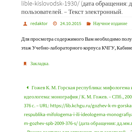
lible-kislovodsk-1930/ (дата обращения: 
пользователей. – Текст электронный.
redaktor
24.10.2015
Научное издание
Для просмотра содержимого Вам необходимо получ
этаж Учебно-лабораторного корпуса КЧГУ, Кабине
Закладка
.
Гожев К. М. Горская республика: мифологема 
идеологема: монография / К. М. Гожев. – СПб., 2009
376 с. – URL: https://lib.kchgu.ru/gozhev-k-m-gorska
respublika-mifologema-i-ili-ideologema-monografiy
m-gozhev-spb-2009-376-s/ (дата обращения: дд.мм.г