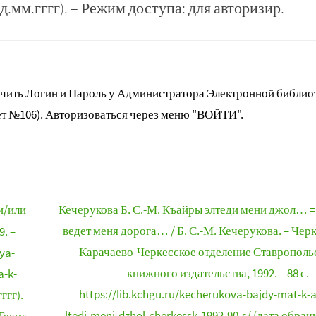
дд.мм.гггг). – Режим доступа: для авторизир.
ить Логин и Пароль у Администратора Электронной библиот
т №106). Авторизоваться через меню "ВОЙТИ".
и/или
Кечерукова Б. С.-М. Къайры элтеди мени джол… =
ведет меня дорога… / Б. С.-М. Кечерукова. – Черк
. –
Карачаево-Черкесское отделение Ставрополь
ya-
книжного издательства, 1992. – 88 с. 
a-k-
https://lib.kchgu.ru/kecherukova-bajdy-mat-k-a
ггг).
ltedi-meni-dzhol-cherkessk-1992-90-s/ (дата обра