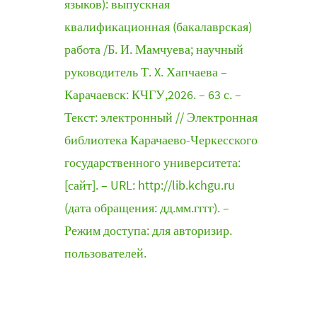
языков): выпускная
квалификационная (бакалаврская)
работа /Б. И. Мамчуева; научный
руководитель Т. X. Хапчаева –
Карачаевск: КЧГУ,2026. – 63 с. –
Текст: электронный // Электронная
библиотека Карачаево-Черкесского
государственного университета:
[сайт]. – URL: http://lib.kchgu.ru
(дата обращения: дд.мм.гггг). –
Режим доступа: для авторизир.
пользователей.