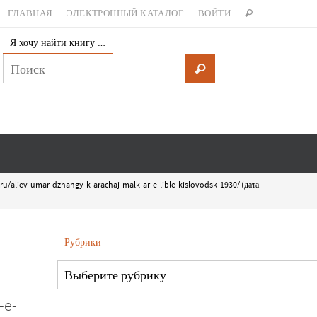
ГЛАВНАЯ
ЭЛЕКТРОННЫЙ КАТАЛОГ
ВОЙТИ
Я хочу найти книгу …
gu.ru/aliev-umar-dzhangy-k-arachaj-malk-ar-e-lible-kislovodsk-1930/ (дата
Рубрики
-e-