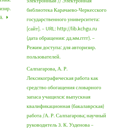
электронный // Электронная
ризир.
библиотека Карачаево-Черкесского
й.
государственного университета:
[сайт]. – URL: http://lib.kchgu.ru
(дата обращения: дд.мм.гггг). –
Режим доступа: для авторизир.
пользователей.
Салпагарова, А. Р.
Лексикографическая работа как
средство обогащения словарного
запаса учащихся: выпускная
квалификационная (бакалаврская)
работа /А. Р. Салпагарова; научный
руководитель 3. К. Узденова –