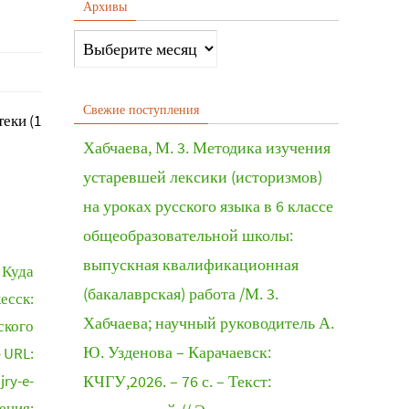
Архивы
Свежие поступления
еки (1
Хабчаева, М. 3. Методика изучения
устаревшей лексики (историзмов)
на уроках русского языка в 6 классе
общеобразовательной школы:
выпускная квалификационная
 Куда
(бакалаврская) работа /М. 3.
есск:
Хабчаева; научный руководитель А.
ского
Ю. Узденова – Карачаевск:
– URL:
jry-e-
КЧГУ,2026. – 76 с. – Текст:
щения: