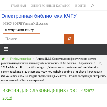
ГЛАВНАЯ
ЭЛЕКТРОННЫЙ КАТАЛОГ
ВОЙТИ
Электронная библиотека КЧГУ
ФГБОУ ВО КЧГУ имени У.Д. Алиева
Я хочу найти книгу …
Учебные пособия
Алиева П. М. Сопоставление фонетических систем
русского и изучаемого языков: учебное пособие / П. М. Алиева. – Карачаевск: КЧГУ,
2015. – 84 с. – URL: https://lib.kchgu.ru/alieva-p-m-sopostavlenie-foneticheskih-
sistem-russkogo-i-izuchaemogo-yazy-kov-ucheb-posobie-p-m-alieva-karachaevsk-
izd-vo-kchgu-2015-84-s/ (дата обращения: дд.мм.гггг). – Режим доступа: для авторизир.
пользователей. – Текст электронный.
ВЕРСИЯ ДЛЯ СЛАБОВИДЯЩИХ (ГОСТ Р 52872-
2012)