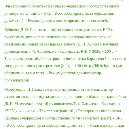
Электронная библиотека Карачаево-Черкесского государственного
университета: [сайт]. – URL: http://lib.kchgu.ru (дата обращения:
дд.мм.гггг). – Режим доступа: для авторизир. пользователей.
Хубиева, Д. И. Повышение эффективности подготовки к ЕГЭ по
русскому языку: экспериментальное исследование: выпускная
квалификационная (бакалаврская) работа /Д. И. Хубиева; научный
руководитель З. Ч. Ашибокова – Карачаевск: КЧГУ,2026. – 100 с. –
Текст: электронный // Электронная библиотека Карачаево-Черкесского
государственного университета: [сайт]. – URL: http://lib.kchgu.ru (дата
обращения: дд.мм.гггг). – Режим доступа: для авторизир.
пользователей.
Мамчуева, Б. И. Языковые контакты (полилингвизм как фактор
развития языков): выпускная квалификационная (бакалаврская) работа
/Б. И. Мамчуева; научный руководитель Т. X. Хапчаева – Карачаевск:
КЧГУ,2026. – 63 с. – Текст: электронный // Электронная библиотека
Карачаево-Черкесского государственного университета: [сайт]. – URL:
http://lib.kchgu.ru (дата обращения: дд.мм.гггг). – Режим доступа: для