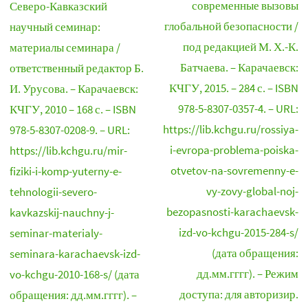
современные вызовы
Северо-Кавказский
глобальной безопасности /
научный семинар:
под редакцией М. Х.-К.
материалы семинара /
Батчаева. – Карачаевск:
ответственный редактор Б.
КЧГУ, 2015. – 284 с. – ISBN
И. Урусова. – Карачаевск:
978-5-8307-0357-4. – URL:
КЧГУ, 2010 – 168 с. – ISBN
https://lib.kchgu.ru/rossiya-
978-5-8307-0208-9. – URL:
i-evropa-problema-poiska-
https://lib.kchgu.ru/mir-
otvetov-na-sovremenny-e-
fiziki-i-komp-yuterny-e-
vy-zovy-global-noj-
tehnologii-severo-
bezopasnosti-karachaevsk-
kavkazskij-nauchny-j-
izd-vo-kchgu-2015-284-s/
seminar-materialy-
(дата обращения:
seminara-karachaevsk-izd-
дд.мм.гггг). – Режим
vo-kchgu-2010-168-s/ (дата
доступа: для авторизир.
обращения: дд.мм.гггг). –