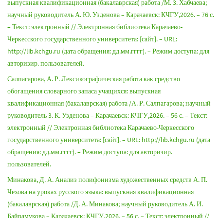
выпускная квалификационная (бакалаврская) работа /М. 3. Хабчаева;
научный руководитель А. Ю. Узденова – Карачаевск: КЧГУ,2026. – 76 с.
– Текст: электронный // Электронная библиотека Карачаево-
Черкесского государственного университета: [сайт]. – URL:
http://lib.kchgu.ru (дата обращения: дд.мм.гггг). – Режим доступа: для
авторизир. пользователей.
Салпагарова, А. Р. Лексикографическая работа как средство
обогащения словарного запаса учащихся: выпускная
квалификационная (бакалаврская) работа /А. Р. Салпагарова; научный
руководитель 3. К. Узденова – Карачаевск: КЧГУ,2026. – 56 с. – Текст:
электронный // Электронная библиотека Карачаево-Черкесского
государственного университета: [сайт]. – URL: http://lib.kchgu.ru (дата
обращения: дд.мм.гггг). – Режим доступа: для авторизир.
пользователей.
Минакова, Д. А. Анализ полифонизма художественных средств А. П.
Чехова на уроках русского языка: выпускная квалификационная
(бакалаврская) работа /Д. А. Минакова; научный руководитель А. И.
Байрамукова – Карачаевск: КЧГУ,2026. – 56 с. – Текст: электронный //