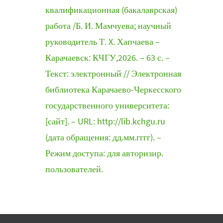
квалификационная (бакалаврская)
работа /Б. И. Мамчуева; научный
руководитель Т. X. Хапчаева –
Карачаевск: КЧГУ,2026. – 63 с. –
Текст: электронный // Электронная
библиотека Карачаево-Черкесского
государственного университета:
[сайт]. – URL: http://lib.kchgu.ru
(дата обращения: дд.мм.гггг). –
Режим доступа: для авторизир.
пользователей.