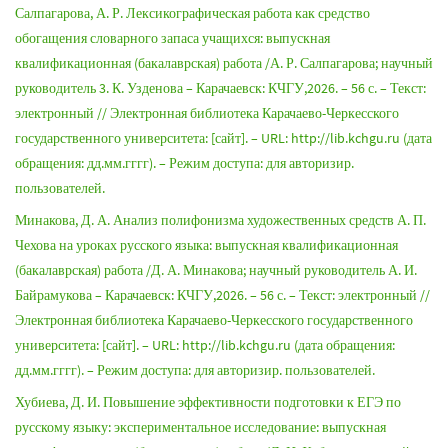
Салпагарова, А. Р. Лексикографическая работа как средство
обогащения словарного запаса учащихся: выпускная
квалификационная (бакалаврская) работа /А. Р. Салпагарова; научный
руководитель 3. К. Узденова – Карачаевск: КЧГУ,2026. – 56 с. – Текст:
электронный // Электронная библиотека Карачаево-Черкесского
государственного университета: [сайт]. – URL: http://lib.kchgu.ru (дата
обращения: дд.мм.гггг). – Режим доступа: для авторизир.
пользователей.
Минакова, Д. А. Анализ полифонизма художественных средств А. П.
Чехова на уроках русского языка: выпускная квалификационная
(бакалаврская) работа /Д. А. Минакова; научный руководитель А. И.
Байрамукова – Карачаевск: КЧГУ,2026. – 56 с. – Текст: электронный //
Электронная библиотека Карачаево-Черкесского государственного
университета: [сайт]. – URL: http://lib.kchgu.ru (дата обращения:
дд.мм.гггг). – Режим доступа: для авторизир. пользователей.
Хубиева, Д. И. Повышение эффективности подготовки к ЕГЭ по
русскому языку: экспериментальное исследование: выпускная