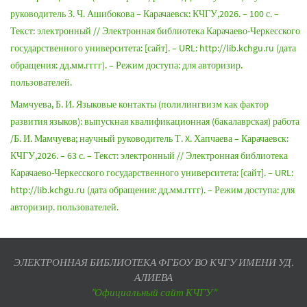
руководитель З. Ч. Ашибокова – Карачаевск: КЧГУ,2026. – 100 с. –
Текст: электронный // Электронная библиотека Карачаево-Черкесского
государственного университета: [сайт]. – URL: http://lib.kchgu.ru (дата
обращения: дд.мм.гггг). – Режим доступа: для авторизир.
пользователей.
Мамчуева, Б. И. Языковые контакты (полилингвизм как фактор
развития языков): выпускная квалификационная (бакалаврская) работа
/Б. И. Мамчуева; научный руководитель Т. X. Хапчаева – Карачаевск:
КЧГУ,2026. – 63 с. – Текст: электронный // Электронная библиотека
Карачаево-Черкесского государственного университета: [сайт]. – URL:
http://lib.kchgu.ru (дата обращения: дд.мм.гггг). – Режим доступа: для
авторизир. пользователей.
ЭЛЕКТРОННАЯ БИБЛИОТЕКА ФГБОУ ВО КЧГУ ИМЕНИ УД.
АЛИЕВА
"Официальный сайт КЧГУ"