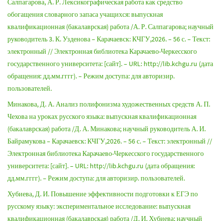
Салпагарова, А. Р. Лексикографическая работа как средство
обогащения словарного запаса учащихся: выпускная
квалификационная (бакалаврская) работа /А. Р. Салпагарова; научный
руководитель 3. К. Узденова – Карачаевск: КЧГУ,2026. – 56 с. – Текст:
электронный // Электронная библиотека Карачаево-Черкесского
государственного университета: [сайт]. – URL: http://lib.kchgu.ru (дата
обращения: дд.мм.гггг). – Режим доступа: для авторизир.
пользователей.
Минакова, Д. А. Анализ полифонизма художественных средств А. П.
Чехова на уроках русского языка: выпускная квалификационная
(бакалаврская) работа /Д. А. Минакова; научный руководитель А. И.
Байрамукова – Карачаевск: КЧГУ,2026. – 56 с. – Текст: электронный //
Электронная библиотека Карачаево-Черкесского государственного
университета: [сайт]. – URL: http://lib.kchgu.ru (дата обращения:
дд.мм.гггг). – Режим доступа: для авторизир. пользователей.
Хубиева, Д. И. Повышение эффективности подготовки к ЕГЭ по
русскому языку: экспериментальное исследование: выпускная
квалификационная (бакалаврская) работа /Д. И. Хубиева; научный