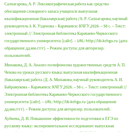
Салпагарова, А. Р. Лексикографическая работа как средство
обогащения словарного запаса учащихся: выпускная
квалификационная (бакалаврская) работа /А. Р. Салпагарова; научный
руководитель 3. К. Узденова – Карачаевск: КЧГУ,2026. – 56 с. – Текст:
электронный // Электронная библиотека Карачаево-Черкесского
государственного университета: [сайт]. – URL: http://lib.kchgu.ru (дата
обращения: дд.мм.гггг). – Режим доступа: для авторизир.
пользователей.
Минакова, Д. А. Анализ полифонизма художественных средств А. П.
Чехова на уроках русского языка: выпускная квалификационная
(бакалаврская) работа /Д. А. Минакова; научный руководитель А. И.
Байрамукова – Карачаевск: КЧГУ,2026. – 56 с. – Текст: электронный //
Электронная библиотека Карачаево-Черкесского государственного
университета: [сайт]. – URL: http://lib.kchgu.ru (дата обращения:
дд.мм.гггг). – Режим доступа: для авторизир. пользователей.
Хубиева, Д. И. Повышение эффективности подготовки к ЕГЭ по
русскому языку: экспериментальное исследование: выпускная