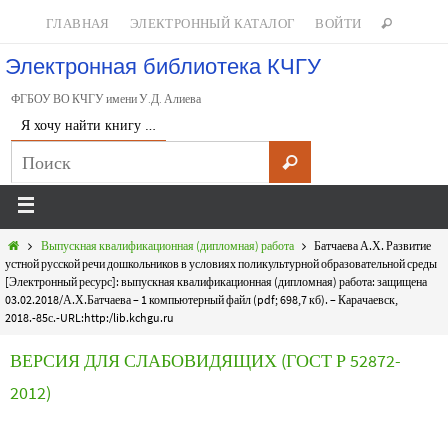
ГЛАВНАЯ
ЭЛЕКТРОННЫЙ КАТАЛОГ
ВОЙТИ
Электронная библиотека КЧГУ
ФГБОУ ВО КЧГУ имени У.Д. Алиева
Я хочу найти книгу …
Выпускная квалификационная (дипломная) работа
Батчаева А.Х. Развитие
устной русской речи дошкольников в условиях поликультурной образовательной среды
[Электронный ресурс]: выпускная квалификационная (дипломная) работа: защищена
03.02.2018/А.Х.Батчаева – 1 компьютерный файл (pdf; 698,7 кб). – Карачаевск,
2018.-85с.-URL:http:/lib.kchgu.ru
ВЕРСИЯ ДЛЯ СЛАБОВИДЯЩИХ (ГОСТ Р 52872-
2012)