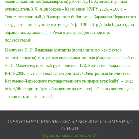
квалификационная (бакалаврская) работа /Д. И. Хубиева; научный
руководитель З. Ч. Ашибокова – Карачаевск: КЧГУ,2026. – 100 с. –
Текст: электронный // Электронная библиотека Карачаево-Черкесского
государственного университета: [сайт]. – URL: http://lib.kchgu.ru (дата
обращения: дд.мм.гггг). – Режим доступа: для авторизир.
пользователей.
Мамчуева, Б. И. Языковые контакты (полилингвизм как фактор
развития языков): выпускная квалификационная (бакалаврская) работа
/Б. И. Мамчуева; научный руководитель Т. X. Хапчаева – Карачаевск:
КЧГУ,2026. – 63 с. – Текст: электронный // Электронная библиотека
Карачаево-Черкесского государственного университета: [сайт]. – URL:
http://lib.kchgu.ru (дата обращения: дд.мм.гггг). – Режим доступа: для
авторизир. пользователей.
ЭЛЕКТРОННАЯ БИБЛИОТЕКА ФГБОУ ВО КЧГУ ИМЕНИ УД.
АЛИЕВА
"Официальный сайт КЧГУ"