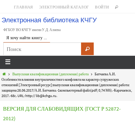
ГЛАВНАЯ
ЭЛЕКТРОННЫЙ КАТАЛОГ
ВОЙТИ
Электронная библиотека КЧГУ
ФГБОУ ВО КЧГУ имени У.Д. Алиева
Я хочу найти книгу …
Выпускная квалификационная (дипломная) работа
Батчаева А.И.
Особенности влияния внутриличностного конфликта на характер супружеских
отношений [Электронный ресурс]:выпускная квалификационная (дипломная) работа:
защищена 28.06.2017/А.И. Батчаева.-1компьютерный файл(pdf; 0,74 Мб).-Карачаевск,
2017.-68с. URL: http:// lib@kchgu.ru.
ВЕРСИЯ ДЛЯ СЛАБОВИДЯЩИХ (ГОСТ Р 52872-
2012)