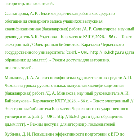
авторизир. пользователей.
Салпагарова, А. Р. Лексикографическая работа как средство
обогащения словарного запаса учащихся: выпускная
квалификационная (бакалаврская) работа /А. Р. Салпагарова; научный
руководитель 3. К. Узденова – Карачаевск: КЧГУ,2026. – 56 с. – Текст:
электронный // Электронная библиотека Карачаево-Черкесского
государственного университета: [сайт]. – URL: http://lib.kchgu.ru (дата
обращения: дд.мм.гггг). – Режим доступа: для авторизир.
пользователей.
Минакова, Д. А. Анализ полифонизма художественных средств А. П.
Чехова на уроках русского языка: выпускная квалификационная
(бакалаврская) работа /Д. А. Минакова; научный руководитель А. И.
Байрамукова – Карачаевск: КЧГУ,2026. – 56 с. – Текст: электронный //
Электронная библиотека Карачаево-Черкесского государственного
университета: [сайт]. – URL: http://lib.kchgu.ru (дата обращения:
дд.мм.гггг). – Режим доступа: для авторизир. пользователей.
Хубиева, Д. И. Повышение эффективности подготовки к ЕГЭ по