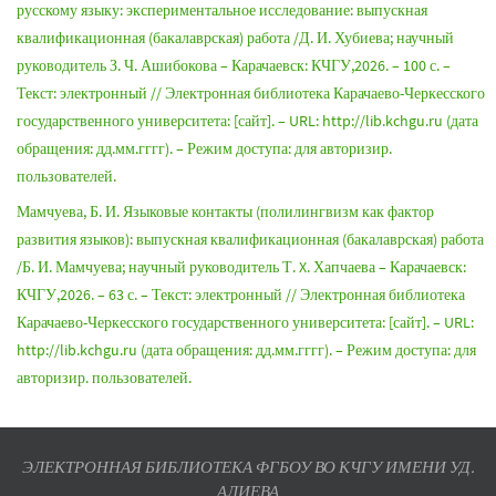
русскому языку: экспериментальное исследование: выпускная
квалификационная (бакалаврская) работа /Д. И. Хубиева; научный
руководитель З. Ч. Ашибокова – Карачаевск: КЧГУ,2026. – 100 с. –
Текст: электронный // Электронная библиотека Карачаево-Черкесского
государственного университета: [сайт]. – URL: http://lib.kchgu.ru (дата
обращения: дд.мм.гггг). – Режим доступа: для авторизир.
пользователей.
Мамчуева, Б. И. Языковые контакты (полилингвизм как фактор
развития языков): выпускная квалификационная (бакалаврская) работа
/Б. И. Мамчуева; научный руководитель Т. X. Хапчаева – Карачаевск:
КЧГУ,2026. – 63 с. – Текст: электронный // Электронная библиотека
Карачаево-Черкесского государственного университета: [сайт]. – URL:
http://lib.kchgu.ru (дата обращения: дд.мм.гггг). – Режим доступа: для
авторизир. пользователей.
ЭЛЕКТРОННАЯ БИБЛИОТЕКА ФГБОУ ВО КЧГУ ИМЕНИ УД.
АЛИЕВА