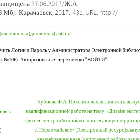
 защищена 27.06.2017/Ж.А.
Мб).-Карачаевск, 2017.-43с. URL: http://
фикационная (дипломная) работа
ить Логин и Пароль у Администратора Электронной библиот
т №106). Авторизоваться через меню "ВОЙТИ".
Хубиева Ф.А. Пояснительная записка к выпу
квалификационной работе на тему: «Дизайн эксте
еля к
фитнес центра «Armonia» с прилегающей территор
с. Первомайское» [Электронный ресурс]:выпу
)
квалификационная (дипломная) работа: защ