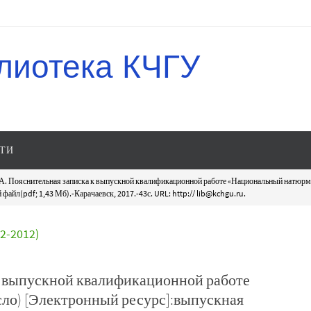
лиотека КЧГУ
ТИ
А. Пояснительная записка к выпускной квалификационной работе «Национальный натюрм
айл(pdf; 1,43 Мб).-Карачаевск, 2017.-43с. URL: http:// lib@kchgu.ru.
-2012)
к выпускной квалификационной работе
ло) [Электронный ресурс]:выпускная