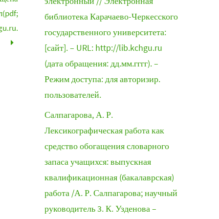
электронный // Электронная
(pdf;
библиотека Карачаево-Черкесского
gu.ru.
государственного университета:
[сайт]. – URL: http://lib.kchgu.ru
(дата обращения: дд.мм.гггг). –
Режим доступа: для авторизир.
пользователей.
Салпагарова, А. Р.
Лексикографическая работа как
средство обогащения словарного
запаса учащихся: выпускная
квалификационная (бакалаврская)
работа /А. Р. Салпагарова; научный
руководитель 3. К. Узденова –