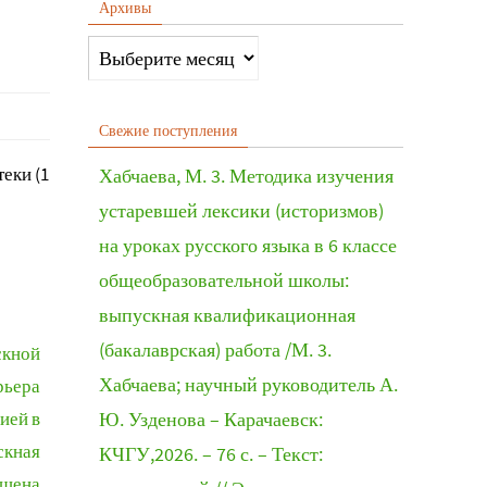
Архивы
Свежие поступления
еки (1
Хабчаева, М. 3. Методика изучения
устаревшей лексики (историзмов)
на уроках русского языка в 6 классе
общеобразовательной школы:
выпускная квалификационная
(бакалаврская) работа /М. 3.
скной
Хабчаева; научный руководитель А.
рьера
ией в
Ю. Узденова – Карачаевск:
скная
КЧГУ,2026. – 76 с. – Текст:
ищена