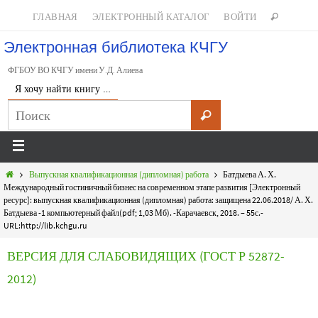
ГЛАВНАЯ
ЭЛЕКТРОННЫЙ КАТАЛОГ
ВОЙТИ
Электронная библиотека КЧГУ
ФГБОУ ВО КЧГУ имени У.Д. Алиева
Я хочу найти книгу …
Выпускная квалификационная (дипломная) работа
Батдыева А. Х.
Международный гостиничный бизнес на современном этапе развития [Электронный
ресурс]: выпускная квалификационная (дипломная) работа: защищена 22.06.2018/ А. Х.
Батдыева -1 компьютерный файл(pdf; 1,03 Мб). -Карачаевск, 2018. – 55с.-
URL:http://lib.kchgu.ru
ВЕРСИЯ ДЛЯ СЛАБОВИДЯЩИХ (ГОСТ Р 52872-
2012)