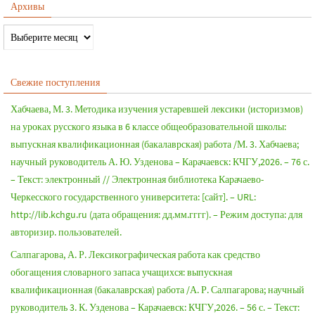
Архивы
Свежие поступления
Хабчаева, М. 3. Методика изучения устаревшей лексики (историзмов)
на уроках русского языка в 6 классе общеобразовательной школы:
выпускная квалификационная (бакалаврская) работа /М. 3. Хабчаева;
научный руководитель А. Ю. Узденова – Карачаевск: КЧГУ,2026. – 76 с.
– Текст: электронный // Электронная библиотека Карачаево-
Черкесского государственного университета: [сайт]. – URL:
http://lib.kchgu.ru (дата обращения: дд.мм.гггг). – Режим доступа: для
авторизир. пользователей.
Салпагарова, А. Р. Лексикографическая работа как средство
обогащения словарного запаса учащихся: выпускная
квалификационная (бакалаврская) работа /А. Р. Салпагарова; научный
руководитель 3. К. Узденова – Карачаевск: КЧГУ,2026. – 56 с. – Текст: