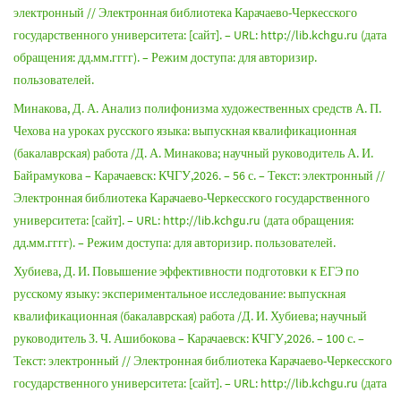
электронный // Электронная библиотека Карачаево-Черкесского
государственного университета: [сайт]. – URL: http://lib.kchgu.ru (дата
обращения: дд.мм.гггг). – Режим доступа: для авторизир.
пользователей.
Минакова, Д. А. Анализ полифонизма художественных средств А. П.
Чехова на уроках русского языка: выпускная квалификационная
(бакалаврская) работа /Д. А. Минакова; научный руководитель А. И.
Байрамукова – Карачаевск: КЧГУ,2026. – 56 с. – Текст: электронный //
Электронная библиотека Карачаево-Черкесского государственного
университета: [сайт]. – URL: http://lib.kchgu.ru (дата обращения:
дд.мм.гггг). – Режим доступа: для авторизир. пользователей.
Хубиева, Д. И. Повышение эффективности подготовки к ЕГЭ по
русскому языку: экспериментальное исследование: выпускная
квалификационная (бакалаврская) работа /Д. И. Хубиева; научный
руководитель З. Ч. Ашибокова – Карачаевск: КЧГУ,2026. – 100 с. –
Текст: электронный // Электронная библиотека Карачаево-Черкесского
государственного университета: [сайт]. – URL: http://lib.kchgu.ru (дата