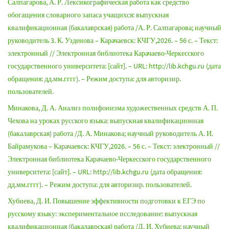
Салпагарова, А. Р. Лексикографическая работа как средство
обогащения словарного запаса учащихся: выпускная
квалификационная (бакалаврская) работа /А. Р. Салпагарова; научный
руководитель 3. К. Узденова – Карачаевск: КЧГУ,2026. – 56 с. – Текст:
электронный // Электронная библиотека Карачаево-Черкесского
государственного университета: [сайт]. – URL: http://lib.kchgu.ru (дата
обращения: дд.мм.гггг). – Режим доступа: для авторизир.
пользователей.
Минакова, Д. А. Анализ полифонизма художественных средств А. П.
Чехова на уроках русского языка: выпускная квалификационная
(бакалаврская) работа /Д. А. Минакова; научный руководитель А. И.
Байрамукова – Карачаевск: КЧГУ,2026. – 56 с. – Текст: электронный //
Электронная библиотека Карачаево-Черкесского государственного
университета: [сайт]. – URL: http://lib.kchgu.ru (дата обращения:
дд.мм.гггг). – Режим доступа: для авторизир. пользователей.
Хубиева, Д. И. Повышение эффективности подготовки к ЕГЭ по
русскому языку: экспериментальное исследование: выпускная
квалификационная (бакалаврская) работа /Д. И. Хубиева; научный