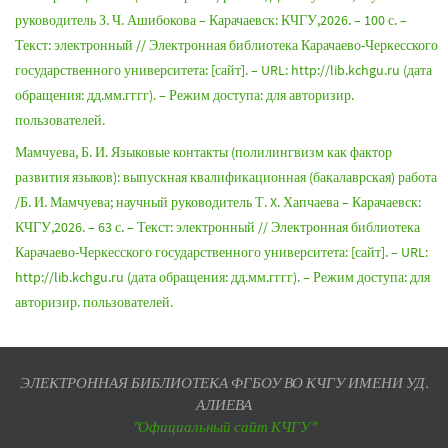
руководитель З. Ч. Ашибокова – Карачаевск: КЧГУ,2026. – 100 с. –
Текст: электронный // Электронная библиотека Карачаево-Черкесского
государственного университета: [сайт]. – URL: http://lib.kchgu.ru (дата
обращения: дд.мм.гггг). – Режим доступа: для авторизир.
пользователей.
Мамчуева, Б. И. Языковые контакты (полилингвизм как фактор
развития языков): выпускная квалификационная (бакалаврская) работа
/Б. И. Мамчуева; научный руководитель Т. X. Хапчаева – Карачаевск:
КЧГУ,2026. – 63 с. – Текст: электронный // Электронная библиотека
Карачаево-Черкесского государственного университета: [сайт]. – URL:
http://lib.kchgu.ru (дата обращения: дд.мм.гггг). – Режим доступа: для
авторизир. пользователей.
ЭЛЕКТРОННАЯ БИБЛИОТЕКА ФГБОУ ВО КЧГУ ИМЕНИ УД.
АЛИЕВА
"Официальный сайт КЧГУ"