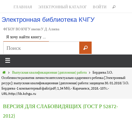
ГЛАВНАЯ
ЭЛЕКТРОННЫЙ КАТАЛОГ
ВОЙТИ
Электронная библиотека КЧГУ
ФГБОУ ВО КЧГУ имени У.Д. Алиева
Я хочу найти книгу …
Выпускная квалификационная (дипломная) работа
Бердиева З.О.
Особенности развития личности интеллектуально одаренного ребенка [Электронный
ресурс]: выпускная квалификационная (дипломная) работа: защищена 30. 01.2018/ З.О.
Бердиева -1 компьютерный файл(pdf; 1,34 Мб).- Карачаевск, 2018.-107с.-
URL:http://lib.kchgu.ru
ВЕРСИЯ ДЛЯ СЛАБОВИДЯЩИХ (ГОСТ Р 52872-
2012)