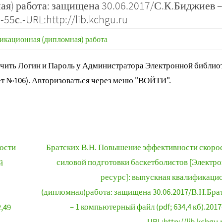
я) работа: защищена 30.06.2017/С.К.Биджиев –
55с.-URL:http://lib.kchgu.ru
икационная (дипломная) работа
ить Логин и Пароль у Администратора Электронной библиот
т №106). Авторизоваться через меню "ВОЙТИ".
тости
Братских В.Н. Повышение эффективности скоро
силовой подготовки баскетболистов [Электр
й
ресурс]: выпускная квалификаци
(дипломная)работа: защищена 30.06.2017/В.Н.Бра
– 1 компьютерный файл (pdf; 634,4 кб).2017
,49
URL:http://lib.kchgu.