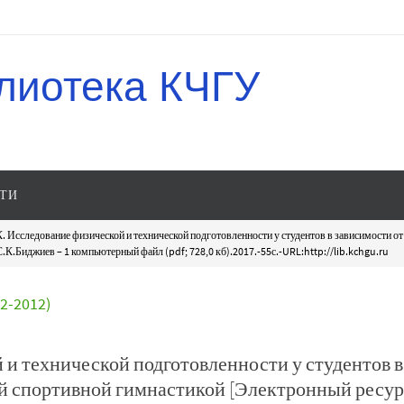
лиотека КЧГУ
ТИ
. Исследование физической и технической подготовленности у студентов в зависимости от
К.Биджиев – 1 компьютерный файл (pdf; 728,0 кб).2017.-55с.-URL:http://lib.kchgu.ru
-2012)
и технической подготовленности у студентов в
ий спортивной гимнастикой [Электронный ресур