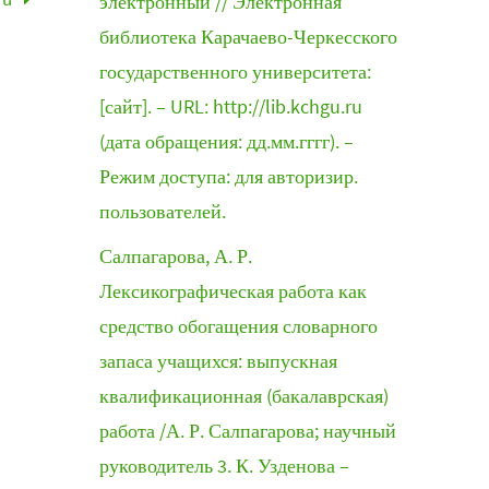
электронный // Электронная
библиотека Карачаево-Черкесского
государственного университета:
[сайт]. – URL: http://lib.kchgu.ru
(дата обращения: дд.мм.гггг). –
Режим доступа: для авторизир.
пользователей.
Салпагарова, А. Р.
Лексикографическая работа как
средство обогащения словарного
запаса учащихся: выпускная
квалификационная (бакалаврская)
работа /А. Р. Салпагарова; научный
руководитель 3. К. Узденова –