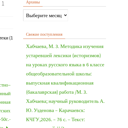
 1
Архивы
Свежие поступления
еки (1
Хабчаева, М. 3. Методика изучения
устаревшей лексики (историзмов)
на уроках русского языка в 6 классе
общеобразовательной школы:
выпускная квалификационная
стно–
(бакалаврская) работа /М. 3.
онный
Хабчаева; научный руководитель А.
онная
Ю. Узденова – Карачаевск:
тских
-50с.-
КЧГУ,2026. – 76 с. – Текст:
ru