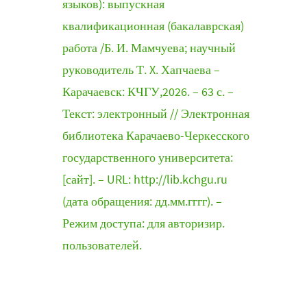
языков): выпускная
квалификационная (бакалаврская)
работа /Б. И. Мамчуева; научный
руководитель Т. X. Хапчаева –
Карачаевск: КЧГУ,2026. – 63 с. –
Текст: электронный // Электронная
библиотека Карачаево-Черкесского
государственного университета:
[сайт]. – URL: http://lib.kchgu.ru
(дата обращения: дд.мм.гггг). –
Режим доступа: для авторизир.
пользователей.