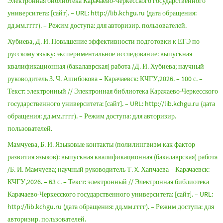
Электронная библиотека Карачаево-Черкесского государственного
университета: [сайт]. – URL: http://lib.kchgu.ru (дата обращения:
дд.мм.гггг). – Режим доступа: для авторизир. пользователей.
Хубиева, Д. И. Повышение эффективности подготовки к ЕГЭ по
русскому языку: экспериментальное исследование: выпускная
квалификационная (бакалаврская) работа /Д. И. Хубиева; научный
руководитель З. Ч. Ашибокова – Карачаевск: КЧГУ,2026. – 100 с. –
Текст: электронный // Электронная библиотека Карачаево-Черкесского
государственного университета: [сайт]. – URL: http://lib.kchgu.ru (дата
обращения: дд.мм.гггг). – Режим доступа: для авторизир.
пользователей.
Мамчуева, Б. И. Языковые контакты (полилингвизм как фактор
развития языков): выпускная квалификационная (бакалаврская) работа
/Б. И. Мамчуева; научный руководитель Т. X. Хапчаева – Карачаевск:
КЧГУ,2026. – 63 с. – Текст: электронный // Электронная библиотека
Карачаево-Черкесского государственного университета: [сайт]. – URL:
http://lib.kchgu.ru (дата обращения: дд.мм.гггг). – Режим доступа: для
авторизир. пользователей.