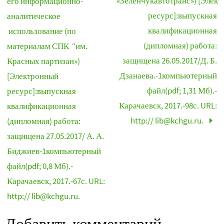
«Зеленчукавтотранс») [Элек
его информационно-
ресурс]:выпускная
аналитическое
квалификационная
использование (по
(дипломная) работа:
материалам СПК “им.
защищена 26.05.2017/Д. Б.
Красных партизан»)
Дзанаева.-1компьютерный
[Электронный
файл(pdf; 1,31 Мб).-
ресурс]:выпускная
Карачаевск, 2017.-98с. URL:
квалификационная
http:// lib@kchgu.ru.
(дипломная) работа:
защищена 27.05.2017/ А. А.
Биджиев-1компьютерный
файл(pdf; 0,8 Мб).-
Карачаевск, 2017.-67с. URL:
http:// lib@kchgu.ru.