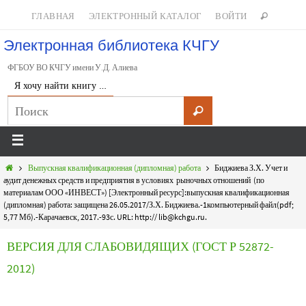
ГЛАВНАЯ
ЭЛЕКТРОННЫЙ КАТАЛОГ
ВОЙТИ
Электронная библиотека КЧГУ
ФГБОУ ВО КЧГУ имени У.Д. Алиева
Я хочу найти книгу …
Выпускная квалификационная (дипломная) работа
Биджиева З.Х. Учет и
аудит денежных средств и предприятия в условиях рыночных отношений (по
материалам ООО «ИНВЕСТ») [Электронный ресурс]:выпускная квалификационная
(дипломная) работа: защищена 26.05.2017/З.Х. Биджиева.-1компьютерный файл(pdf;
5,77 Мб).-Карачаевск, 2017.-93с. URL: http:// lib@kchgu.ru.
ВЕРСИЯ ДЛЯ СЛАБОВИДЯЩИХ (ГОСТ Р 52872-
2012)