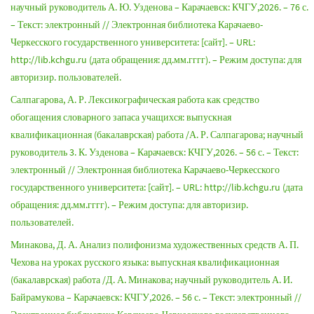
научный руководитель А. Ю. Узденова – Карачаевск: КЧГУ,2026. – 76 с.
– Текст: электронный // Электронная библиотека Карачаево-
Черкесского государственного университета: [сайт]. – URL:
http://lib.kchgu.ru (дата обращения: дд.мм.гггг). – Режим доступа: для
авторизир. пользователей.
Салпагарова, А. Р. Лексикографическая работа как средство
обогащения словарного запаса учащихся: выпускная
квалификационная (бакалаврская) работа /А. Р. Салпагарова; научный
руководитель 3. К. Узденова – Карачаевск: КЧГУ,2026. – 56 с. – Текст:
электронный // Электронная библиотека Карачаево-Черкесского
государственного университета: [сайт]. – URL: http://lib.kchgu.ru (дата
обращения: дд.мм.гггг). – Режим доступа: для авторизир.
пользователей.
Минакова, Д. А. Анализ полифонизма художественных средств А. П.
Чехова на уроках русского языка: выпускная квалификационная
(бакалаврская) работа /Д. А. Минакова; научный руководитель А. И.
Байрамукова – Карачаевск: КЧГУ,2026. – 56 с. – Текст: электронный //