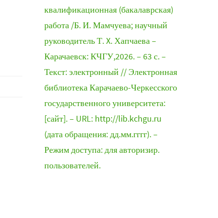
квалификационная (бакалаврская)
работа /Б. И. Мамчуева; научный
руководитель Т. X. Хапчаева –
Карачаевск: КЧГУ,2026. – 63 с. –
Текст: электронный // Электронная
библиотека Карачаево-Черкесского
государственного университета:
[сайт]. – URL: http://lib.kchgu.ru
(дата обращения: дд.мм.гггг). –
Режим доступа: для авторизир.
пользователей.