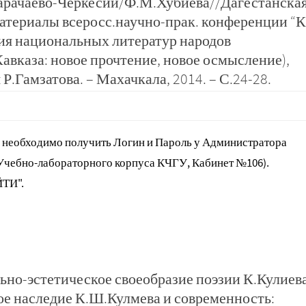
Карачаево-Черкесии/Ф.М.Хубиева//Дагестанска
материалы всеросс.научно-прак. конференции “К
ия национальных литератур народов
авказа: новое прочтение, новое осмысление),
.Гамзатова. – Махачкала, 2014. – С.24-28.
 необходимо получить Логин и Пароль у Администратора
 Учебно-лабораторного корпуса КЧГУ, Кабинет №106).
ЙТИ".
ьно-эстетическое своеобразие поэзии К.Кулиев
е наследие К.Ш.Кулмева и современность: