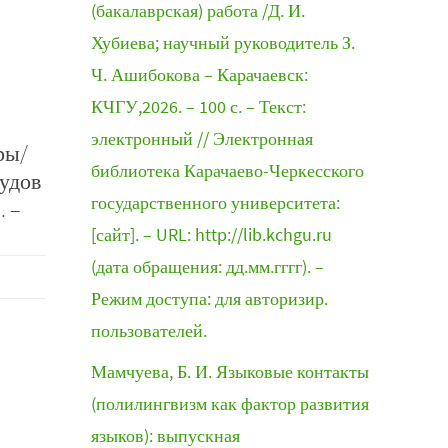
(бакалаврская) работа /Д. И.
Хубиева; научный руководитель З.
Ч. Ашибокова – Карачаевск:
КЧГУ,2026. – 100 с. – Текст:
электронный // Электронная
ры/
библиотека Карачаево-Черкесского
удов
государственного университета:
. –
[сайт]. – URL: http://lib.kchgu.ru
(дата обращения: дд.мм.гггг). –
Режим доступа: для авторизир.
пользователей.
Мамчуева, Б. И. Языковые контакты
(полилингвизм как фактор развития
языков): выпускная