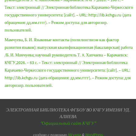
Текст: электронный // Электронная библиотека Карачаево-Черкесского
государственного университета: [сайт]. – URL: http://lib.kchgu.ru (дата
обращения: дд.мм.гггг). – Режим доступа: для авторизир.
пользователей.
Мамчуева, Б. И. Языковые контакты (полилингвизм как фактор
развития языков): выпускная квалификационная (бакалаврская) работа
/Б. И. Мамчуева; научный руководитель Т. X. Хапчаева – Карачаевск:
КЧГУ,2026. – 63 с. – Текст: электронный // Электронная библиотека
Карачаево-Черкесского государственного университета: [сайт]. – URL:
http://lib.kchgu.ru (дата обращения: дд.мм.гггг). – Режим доступа: для
авторизир. пользователей.
ЭЛЕКТРОННАЯ БИБЛИОТЕКА ФГБОУ ВО КЧГУ ИМЕНИ УД.
АЛИЕВА
"Официальный сайт КЧГУ"
создано с помощью
Nirvana
&
WordPress.