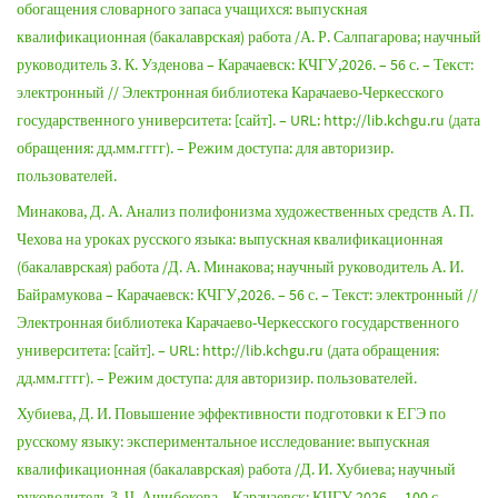
обогащения словарного запаса учащихся: выпускная
квалификационная (бакалаврская) работа /А. Р. Салпагарова; научный
руководитель 3. К. Узденова – Карачаевск: КЧГУ,2026. – 56 с. – Текст:
электронный // Электронная библиотека Карачаево-Черкесского
государственного университета: [сайт]. – URL: http://lib.kchgu.ru (дата
обращения: дд.мм.гггг). – Режим доступа: для авторизир.
пользователей.
Минакова, Д. А. Анализ полифонизма художественных средств А. П.
Чехова на уроках русского языка: выпускная квалификационная
(бакалаврская) работа /Д. А. Минакова; научный руководитель А. И.
Байрамукова – Карачаевск: КЧГУ,2026. – 56 с. – Текст: электронный //
Электронная библиотека Карачаево-Черкесского государственного
университета: [сайт]. – URL: http://lib.kchgu.ru (дата обращения:
дд.мм.гггг). – Режим доступа: для авторизир. пользователей.
Хубиева, Д. И. Повышение эффективности подготовки к ЕГЭ по
русскому языку: экспериментальное исследование: выпускная
квалификационная (бакалаврская) работа /Д. И. Хубиева; научный
руководитель З. Ч. Ашибокова – Карачаевск: КЧГУ,2026. – 100 с. –