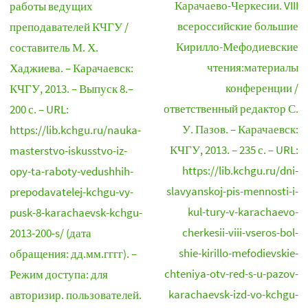
Карачаево-Черкесии. VIII
работы ведущих
всероссийские большие
преподавателей КЧГУ /
Кирилло-Мефодиевские
составитель М. Х.
чтения:материалы
Хаджиева. – Карачаевск:
конференции /
КЧГУ, 2013. – Выпуск 8.–
ответственный редактор С.
200 с. – URL:
У. Пазов. – Карачаевск:
https://lib.kchgu.ru/nauka-
КЧГУ, 2013. – 235 с. – URL:
masterstvo-iskusstvo-iz-
https://lib.kchgu.ru/dni-
opy-ta-raboty-vedushhih-
slavyanskoj-pis-mennosti-i-
prepodavatelej-kchgu-vy-
kul-tury-v-karachaevo-
pusk-8-karachaevsk-kchgu-
cherkesii-viii-vseros-bol-
2013-200-s/ (дата
shie-kirillo-mefodievskie-
обращения: дд.мм.гггг). –
chteniya-otv-red-s-u-pazov-
Режим доступа: для
karachaevsk-izd-vo-kchgu-
авторизир. пользователей.