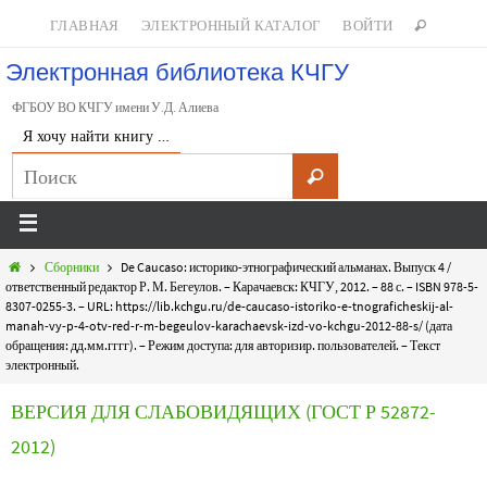
ГЛАВНАЯ
ЭЛЕКТРОННЫЙ КАТАЛОГ
ВОЙТИ
Электронная библиотека КЧГУ
ФГБОУ ВО КЧГУ имени У.Д. Алиева
Я хочу найти книгу …
Сборники
De Caucaso: историко-этнографический альманах. Выпуск 4 /
ответственный редактор Р. М. Бегеулов. – Карачаевск: КЧГУ, 2012. – 88 с. – ISBN 978-5-
8307-0255-3. – URL: https://lib.kchgu.ru/de-caucaso-istoriko-e-tnograficheskij-al-
manah-vy-p-4-otv-red-r-m-begeulov-karachaevsk-izd-vo-kchgu-2012-88-s/ (дата
обращения: дд.мм.гггг). – Режим доступа: для авторизир. пользователей. – Текст
электронный.
ВЕРСИЯ ДЛЯ СЛАБОВИДЯЩИХ (ГОСТ Р 52872-
2012)