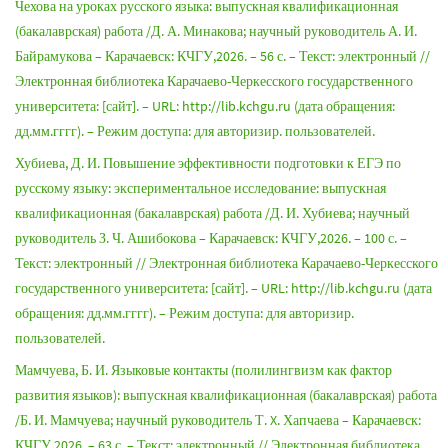
Чехова на уроках русского языка: выпускная квалификационная
(бакалаврская) работа /Д. А. Минакова; научный руководитель А. И.
Байрамукова – Карачаевск: КЧГУ,2026. – 56 с. – Текст: электронный //
Электронная библиотека Карачаево-Черкесского государственного
университета: [сайт]. – URL: http://lib.kchgu.ru (дата обращения:
дд.мм.гггг). – Режим доступа: для авторизир. пользователей.
Хубиева, Д. И. Повышение эффективности подготовки к ЕГЭ по
русскому языку: экспериментальное исследование: выпускная
квалификационная (бакалаврская) работа /Д. И. Хубиева; научный
руководитель З. Ч. Ашибокова – Карачаевск: КЧГУ,2026. – 100 с. –
Текст: электронный // Электронная библиотека Карачаево-Черкесского
государственного университета: [сайт]. – URL: http://lib.kchgu.ru (дата
обращения: дд.мм.гггг). – Режим доступа: для авторизир.
пользователей.
Мамчуева, Б. И. Языковые контакты (полилингвизм как фактор
развития языков): выпускная квалификационная (бакалаврская) работа
/Б. И. Мамчуева; научный руководитель Т. X. Хапчаева – Карачаевск:
КЧГУ,2026. – 63 с. – Текст: электронный // Электронная библиотека