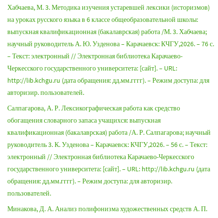
Хабчаева, М. 3. Методика изучения устаревшей лексики (историзмов)
на уроках русского языка в 6 классе общеобразовательной школы:
выпускная квалификационная (бакалаврская) работа /М. 3. Хабчаева;
научный руководитель А. Ю. Узденова – Карачаевск: КЧГУ,2026. – 76 с.
– Текст: электронный // Электронная библиотека Карачаево-
Черкесского государственного университета: [сайт]. – URL:
http://lib.kchgu.ru (дата обращения: дд.мм.гггг). – Режим доступа: для
авторизир. пользователей.
Салпагарова, А. Р. Лексикографическая работа как средство
обогащения словарного запаса учащихся: выпускная
квалификационная (бакалаврская) работа /А. Р. Салпагарова; научный
руководитель 3. К. Узденова – Карачаевск: КЧГУ,2026. – 56 с. – Текст:
электронный // Электронная библиотека Карачаево-Черкесского
государственного университета: [сайт]. – URL: http://lib.kchgu.ru (дата
обращения: дд.мм.гггг). – Режим доступа: для авторизир.
пользователей.
Минакова, Д. А. Анализ полифонизма художественных средств А. П.