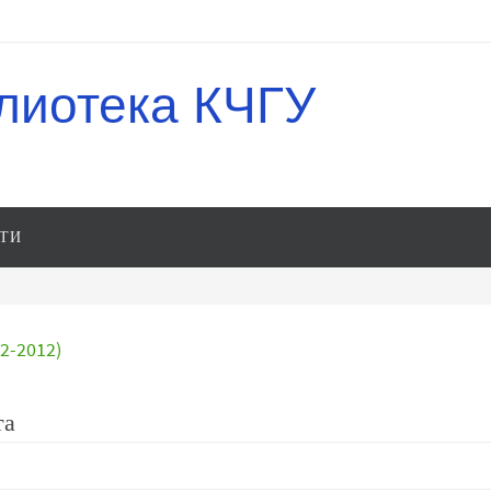
лиотека КЧГУ
ТИ
-2012)
та