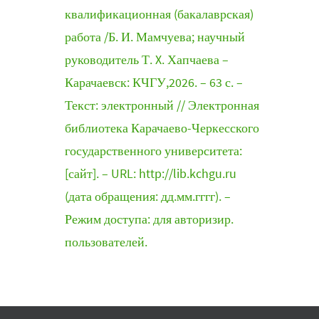
квалификационная (бакалаврская)
работа /Б. И. Мамчуева; научный
руководитель Т. X. Хапчаева –
Карачаевск: КЧГУ,2026. – 63 с. –
Текст: электронный // Электронная
библиотека Карачаево-Черкесского
государственного университета:
[сайт]. – URL: http://lib.kchgu.ru
(дата обращения: дд.мм.гггг). –
Режим доступа: для авторизир.
пользователей.