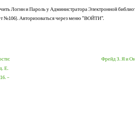
ить Логин и Пароль у Администратора Электронной библиот
т №106). Авторизоваться через меню "ВОЙТИ".
ости:
Фрейд З. Я и О
. Е.
16. –