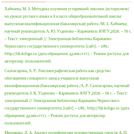
Хабчаева, М. 3. Методика изучения устаревшей лексики (историзмов)
на уроках русского языка в 6 классе общеобразовательной школы:
выпускная квалификационная (бакалаврская) работа /М. 3. Хабчаева;
научный руководитель А. Ю. Узденова – Карачаевск: КЧГУ,2026. – 76 с.
– Текст: электронный // Электронная библиотека Карачаево-
Черкесского государственного университета: [сайт]. – URL:
http://lib.kchgu.ru (дата обращения: дд.мм.гггг). – Режим доступа: для
авторизир. пользователей.
Салпагарова, А. Р. Лексикографическая работа как средство
обогащения словарного запаса учащихся: выпускная
квалификационная (бакалаврская) работа /А. Р. Салпагарова; научный
руководитель 3. К. Узденова – Карачаевск: КЧГУ,2026. – 56 с. – Текст:
электронный // Электронная библиотека Карачаево-Черкесского
государственного университета: [сайт]. – URL: http://lib.kchgu.ru (дата
обращения: дд.мм.гггг). – Режим доступа: для авторизир.
пользователей.
Минакова, Д. А. Анализ полифонизма художественных средств А. П.