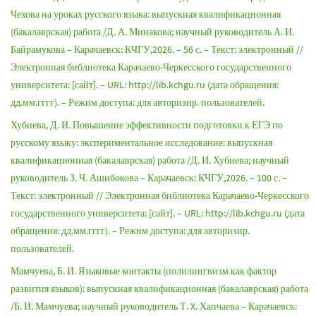
Чехова на уроках русского языка: выпускная квалификационная
(бакалаврская) работа /Д. А. Минакова; научный руководитель А. И.
Байрамукова – Карачаевск: КЧГУ,2026. – 56 с. – Текст: электронный //
Электронная библиотека Карачаево-Черкесского государственного
университета: [сайт]. – URL: http://lib.kchgu.ru (дата обращения:
дд.мм.гггг). – Режим доступа: для авторизир. пользователей.
Хубиева, Д. И. Повышение эффективности подготовки к ЕГЭ по
русскому языку: экспериментальное исследование: выпускная
квалификационная (бакалаврская) работа /Д. И. Хубиева; научный
руководитель З. Ч. Ашибокова – Карачаевск: КЧГУ,2026. – 100 с. –
Текст: электронный // Электронная библиотека Карачаево-Черкесского
государственного университета: [сайт]. – URL: http://lib.kchgu.ru (дата
обращения: дд.мм.гггг). – Режим доступа: для авторизир.
пользователей.
Мамчуева, Б. И. Языковые контакты (полилингвизм как фактор
развития языков): выпускная квалификационная (бакалаврская) работа
/Б. И. Мамчуева; научный руководитель Т. X. Хапчаева – Карачаевск: