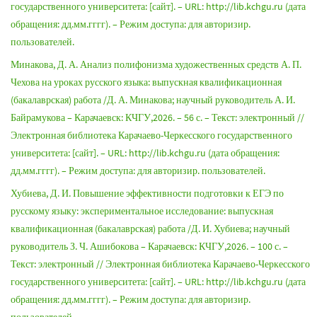
государственного университета: [сайт]. – URL: http://lib.kchgu.ru (дата
обращения: дд.мм.гггг). – Режим доступа: для авторизир.
пользователей.
Минакова, Д. А. Анализ полифонизма художественных средств А. П.
Чехова на уроках русского языка: выпускная квалификационная
(бакалаврская) работа /Д. А. Минакова; научный руководитель А. И.
Байрамукова – Карачаевск: КЧГУ,2026. – 56 с. – Текст: электронный //
Электронная библиотека Карачаево-Черкесского государственного
университета: [сайт]. – URL: http://lib.kchgu.ru (дата обращения:
дд.мм.гггг). – Режим доступа: для авторизир. пользователей.
Хубиева, Д. И. Повышение эффективности подготовки к ЕГЭ по
русскому языку: экспериментальное исследование: выпускная
квалификационная (бакалаврская) работа /Д. И. Хубиева; научный
руководитель З. Ч. Ашибокова – Карачаевск: КЧГУ,2026. – 100 с. –
Текст: электронный // Электронная библиотека Карачаево-Черкесского
государственного университета: [сайт]. – URL: http://lib.kchgu.ru (дата
обращения: дд.мм.гггг). – Режим доступа: для авторизир.