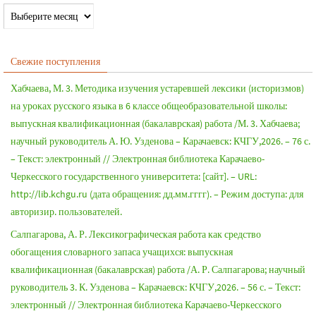
Свежие поступления
Хабчаева, М. 3. Методика изучения устаревшей лексики (историзмов)
на уроках русского языка в 6 классе общеобразовательной школы:
выпускная квалификационная (бакалаврская) работа /М. 3. Хабчаева;
научный руководитель А. Ю. Узденова – Карачаевск: КЧГУ,2026. – 76 с.
– Текст: электронный // Электронная библиотека Карачаево-
Черкесского государственного университета: [сайт]. – URL:
http://lib.kchgu.ru (дата обращения: дд.мм.гггг). – Режим доступа: для
авторизир. пользователей.
Салпагарова, А. Р. Лексикографическая работа как средство
обогащения словарного запаса учащихся: выпускная
квалификационная (бакалаврская) работа /А. Р. Салпагарова; научный
руководитель 3. К. Узденова – Карачаевск: КЧГУ,2026. – 56 с. – Текст:
электронный // Электронная библиотека Карачаево-Черкесского