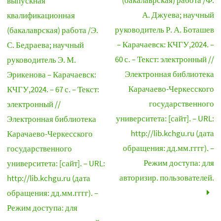
(бакалаврская) работа /Ф.
выпускная
А. Джуева; научный
квалификационная
руководитель Р. А. Боташев
(бакалаврская) работа /Э.
– Карачаевск: КЧГУ,2024. –
С. Бедраева; научный
60 с. – Текст: электронный //
руководитель Э. М.
Электронная библиотека
Эрикенова – Карачаевск:
Карачаево-Черкесского
КЧГУ,2024. – 67 с. – Текст:
государственного
электронный //
университета: [сайт]. – URL:
Электронная библиотека
http://lib.kchgu.ru (дата
Карачаево-Черкесского
обращения: дд.мм.гггг). –
государственного
Режим доступа: для
университета: [сайт]. – URL:
авторизир. пользователей.
http://lib.kchgu.ru (дата
обращения: дд.мм.гггг). –
Режим доступа: для