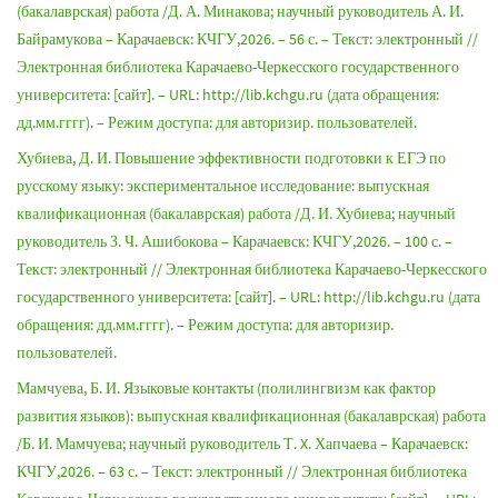
(бакалаврская) работа /Д. А. Минакова; научный руководитель А. И.
Байрамукова – Карачаевск: КЧГУ,2026. – 56 с. – Текст: электронный //
Электронная библиотека Карачаево-Черкесского государственного
университета: [сайт]. – URL: http://lib.kchgu.ru (дата обращения:
дд.мм.гггг). – Режим доступа: для авторизир. пользователей.
Хубиева, Д. И. Повышение эффективности подготовки к ЕГЭ по
русскому языку: экспериментальное исследование: выпускная
квалификационная (бакалаврская) работа /Д. И. Хубиева; научный
руководитель З. Ч. Ашибокова – Карачаевск: КЧГУ,2026. – 100 с. –
Текст: электронный // Электронная библиотека Карачаево-Черкесского
государственного университета: [сайт]. – URL: http://lib.kchgu.ru (дата
обращения: дд.мм.гггг). – Режим доступа: для авторизир.
пользователей.
Мамчуева, Б. И. Языковые контакты (полилингвизм как фактор
развития языков): выпускная квалификационная (бакалаврская) работа
/Б. И. Мамчуева; научный руководитель Т. X. Хапчаева – Карачаевск:
КЧГУ,2026. – 63 с. – Текст: электронный // Электронная библиотека