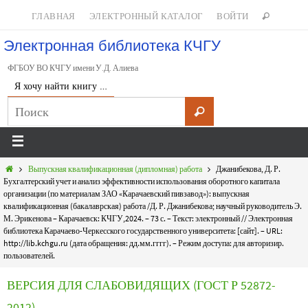
ГЛАВНАЯ
ЭЛЕКТРОННЫЙ КАТАЛОГ
ВОЙТИ
Электронная библиотека КЧГУ
ФГБОУ ВО КЧГУ имени У.Д. Алиева
Я хочу найти книгу …
Выпускная квалификационная (дипломная) работа
Джанибекова, Д. Р.
Бухгалтерский учет и анализ эффективности использования оборотного капитала
организации (по материалам ЗАО «Карачаевский пивзавод»): выпускная
квалификационная (бакалаврская) работа /Д. Р. Джанибекова; научный руководитель Э.
М. Эрикенова – Карачаевск: КЧГУ,2024. – 73 с. – Текст: электронный // Электронная
библиотека Карачаево-Черкесского государственного университета: [сайт]. – URL:
http://lib.kchgu.ru (дата обращения: дд.мм.гггг). – Режим доступа: для авторизир.
пользователей.
ВЕРСИЯ ДЛЯ СЛАБОВИДЯЩИХ (ГОСТ Р 52872-
2012)