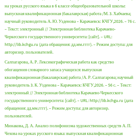
на уроках русского языка в 6 классе общеобразовательной школы:
выпускная квалификационная (бакалаврская) работа /М. 3. Хабчаева;
научный руководитель А. Ю. Узденова – Карачаевск: КЧГУ,2026. – 76 с.
– Текст: электронный // Электронная библиотека Карачаево-
Черкесского государственного университета: [сайт]. – URL:
http://lib.kchgu.ru (дата обращения: дд.мм.гггг). – Режим доступа: для
авторизир. пользователей.
Салпагарова, А. Р. Лексикографическая работа как средство
обогащения словарного запаса учащихся: выпускная
квалификационная (бакалаврская) работа /А. Р. Салпагарова; научный
руководитель 3. К. Узденова – Карачаевск: КЧГУ,2026. – 56 с. – Текст:
электронный // Электронная библиотека Карачаево-Черкесского
государственного университета: [сайт]. – URL: http://lib.kchgu.ru (дата
обращения: дд.мм.гггг). – Режим доступа: для авторизир.
пользователей.
Минакова, Д. А. Анализ полифонизма художественных средств А. П.
Чехова на уроках русского языка: выпускная квалификационная