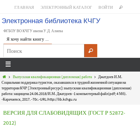
ГЛАВНАЯ
ЭЛЕКТРОННЫЙ КАТАЛОГ
ВОЙТИ
Электронная библиотека КЧГУ
ФГБОУ ВО КЧГУ имени У.Д. Алиева
Я хочу найти книгу …
Выпускная квалификационная (дипломная) работа
Джатдоев И.М.
Социальная поддержка туристов, оказавшихся в трудной жизненной ситуации на
территории КЧР [Электронный ресурс]: выпускная квалификационная (дипломная)
работа: защищена 24.06.2018/И.М. Джатдоев -1 компьютерный файл(pdf; 4 Мб).
-Карачаевск, 2017. -70с.-URL:http://lib.kchgu.ru
ВЕРСИЯ ДЛЯ СЛАБОВИДЯЩИХ (ГОСТ Р 52872-
2012)