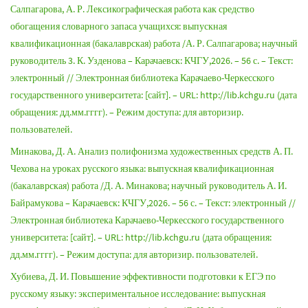
Салпагарова, А. Р. Лексикографическая работа как средство
обогащения словарного запаса учащихся: выпускная
квалификационная (бакалаврская) работа /А. Р. Салпагарова; научный
руководитель 3. К. Узденова – Карачаевск: КЧГУ,2026. – 56 с. – Текст:
электронный // Электронная библиотека Карачаево-Черкесского
государственного университета: [сайт]. – URL: http://lib.kchgu.ru (дата
обращения: дд.мм.гггг). – Режим доступа: для авторизир.
пользователей.
Минакова, Д. А. Анализ полифонизма художественных средств А. П.
Чехова на уроках русского языка: выпускная квалификационная
(бакалаврская) работа /Д. А. Минакова; научный руководитель А. И.
Байрамукова – Карачаевск: КЧГУ,2026. – 56 с. – Текст: электронный //
Электронная библиотека Карачаево-Черкесского государственного
университета: [сайт]. – URL: http://lib.kchgu.ru (дата обращения:
дд.мм.гггг). – Режим доступа: для авторизир. пользователей.
Хубиева, Д. И. Повышение эффективности подготовки к ЕГЭ по
русскому языку: экспериментальное исследование: выпускная