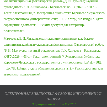
квалификационная (бакалаврская) работа /Д. И. Хубиева; научный
руководитель З. Ч. Ашибокова – Карачаевск: КЧГУ,2026. – 100 с. –
Текст: электронный // Электронная библиотека Карачаево-Черкесского
государственного университета: [сайт]. – URL: http://lib.kchgu.ru (дата
обращения: дд.мм.гггг). – Режим доступа: для авторизир.
пользователей.
Мамчуева, Б. И. Языковые контакты (полилингвизм как фактор
развития языков): выпускная квалификационная (бакалаврская) работа
/Б. И. Мамчуева; научный руководитель Т. X. Хапчаева – Карачаевск:
КЧГУ,2026. – 63 с. – Текст: электронный // Электронная библиотека
Карачаево-Черкесского государственного университета: [сайт]. – URL:
http://lib.kchgu.ru (дата обращения: дд.мм.гггг). – Режим доступа: для
авторизир. пользователей.
ЭЛЕКТРОННАЯ БИБЛИОТЕКА ФГБОУ ВО КЧГУ ИМЕНИ УД.
АЛИЕВА
"Официальный сайт КЧГУ"