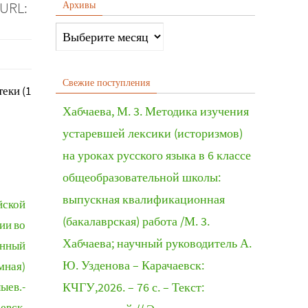
 URL:
Архивы
Свежие поступления
еки (1
Хабчаева, М. 3. Методика изучения
устаревшей лексики (историзмов)
на уроках русского языка в 6 классе
общеобразовательной школы:
выпускная квалификационная
йской
(бакалаврская) работа /М. 3.
ии во
Хабчаева; научный руководитель А.
онный
Ю. Узденова – Карачаевск:
мная)
ыев.-
КЧГУ,2026. – 76 с. – Текст:
евск,