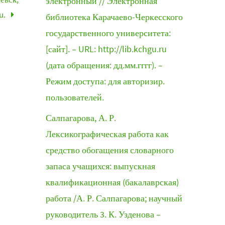
электронный // Электронная
u.
библиотека Карачаево-Черкесского
государственного университета:
[сайт]. – URL: http://lib.kchgu.ru
(дата обращения: дд.мм.гггг). –
Режим доступа: для авторизир.
пользователей.
Салпагарова, А. Р.
Лексикографическая работа как
средство обогащения словарного
запаса учащихся: выпускная
квалификационная (бакалаврская)
работа /А. Р. Салпагарова; научный
руководитель 3. К. Узденова –