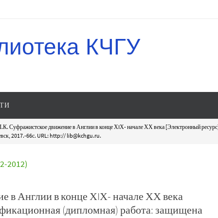
лиотека КЧГУ
ТИ
.К. Суфражистское движение в Англии в конце ХIХ- начале ХХ века [Электронный ресур
к, 2017.-66с. URL: http:// lib@kchgu.ru.
-2012)
 в Англии в конце ХIХ- начале ХХ века
фикационная (дипломная) работа: защищена