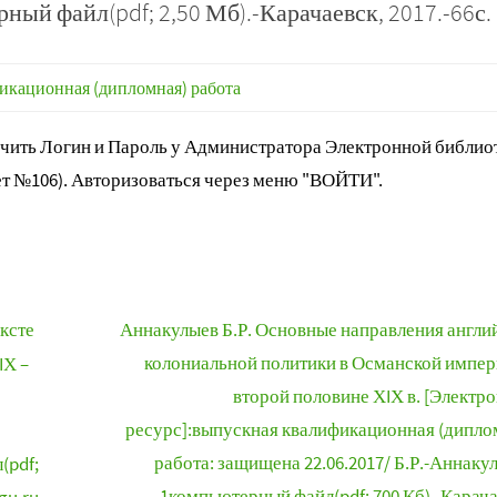
ный файл(pdf; 2,50 Мб).-Карачаевск, 2017.-66с.
икационная (дипломная) работа
ить Логин и Пароль у Администратора Электронной библиот
т №106). Авторизоваться через меню "ВОЙТИ".
ксте
Аннакулыев Б.Р. Основные направления англи
колониальной политики в Османской импер
IХ –
второй половине ХIХ в. [Электр
ресурс]:выпускная квалификационная (дипло
работа: защищена 22.06.2017/ Б.Р.-Аннакул
(pdf;
1компьютерный файл(pdf; 700 Кб).-Карача