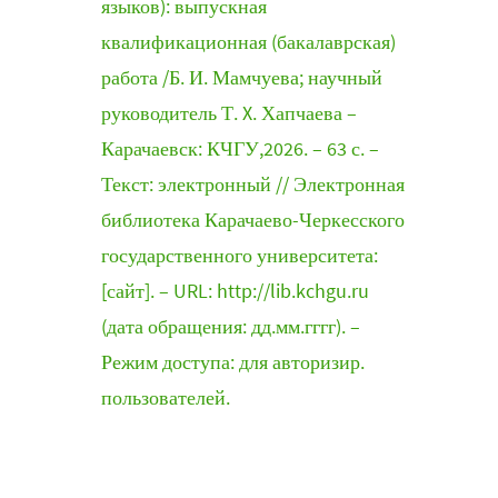
языков): выпускная
квалификационная (бакалаврская)
работа /Б. И. Мамчуева; научный
руководитель Т. X. Хапчаева –
Карачаевск: КЧГУ,2026. – 63 с. –
Текст: электронный // Электронная
библиотека Карачаево-Черкесского
государственного университета:
[сайт]. – URL: http://lib.kchgu.ru
(дата обращения: дд.мм.гггг). –
Режим доступа: для авторизир.
пользователей.