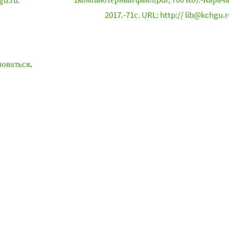
gu.ru.
2017.-71с. URL: http:// lib@kchgu.r
зоваться
.