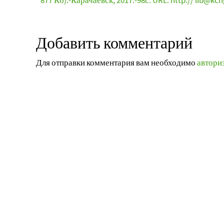
877 Кб).-Карачаевск, 2017.-98с. URL: http:// lib@kch
Добавить комментарий
Для отправки комментария вам необходимо
автори