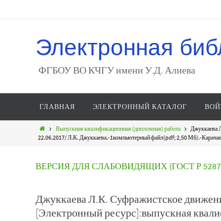
Электронная биб
ФГБОУ ВО КЧГУ имени У.Д. Алиева
ГЛАВНАЯ
ЭЛЕКТРОННЫЙ КАТАЛОГ
ВОЙ
Выпускная квалификационная (дипломная) работа
Джуккаева Л
22.06.2017/ Л.К. Джуккаева.-1компьютерный файл(pdf; 2,50 Мб).-Карачаевс
ВЕРСИЯ ДЛЯ СЛАБОВИДЯЩИХ (ГОСТ Р 52872
Джуккаева Л.К. Суфражистское движение
[Электронный ресурс]:выпускная квали