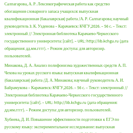
Салпагарова, А. Р. Лексикографическая работа как средство
обогащения словарного запаса учащихся: выпускная
квалификационная (бакалаврская) работа /А. Р. Салпагарова; научный
руководитель 3. К. Узденова – Карачаевск: КЧГУ,2026. – 56 с. – Текст:
электронный // Электронная библиотека Карачаево-Черкесского
государственного университета: [сайт]. – URL: http://lib.kchgu.ru (дата
обращения: дд.мм.гггг). – Режим доступа: для авторизир.
пользователей.
Минакова, Д. А. Анализ полифонизма художественных средств А. П.
Чехова на уроках русского языка: выпускная квалификационная
(бакалаврская) работа /Д. А. Минакова; научный руководитель А. И.
Байрамукова – Карачаевск: КЧГУ,2026. – 56 с. – Текст: электронный //
Электронная библиотека Карачаево-Черкесского государственного
университета: [сайт]. – URL: http://lib.kchgu.ru (дата обращения:
дд.мм.гггг). – Режим доступа: для авторизир. пользователей.
Хубиева, Д. И. Повышение эффективности подготовки к ЕГЭ по
русскому языку: экспериментальное исследование: выпускная