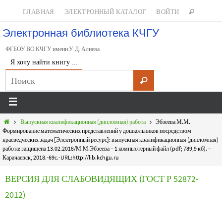
ГЛАВНАЯ
ЭЛЕКТРОННЫЙ КАТАЛОГ
ВОЙТИ
Электронная библиотека КЧГУ
ФГБОУ ВО КЧГУ имени У.Д. Алиева
Я хочу найти книгу …
Выпускная квалификационная (дипломная) работа
Эбзеева М.М.
Формирование математических представлений у дошкольников посредством
краеведческих задач [Электронный ресурс]: выпускная квалификационная (дипломная)
работа: защищена 13.02.2018/М.М.Эбзеева – 1 компьютерный файл (pdf; 789,9 кб). –
Карачаевск, 2018.-69с.-URL:http://lib.kchgu.ru
ВЕРСИЯ ДЛЯ СЛАБОВИДЯЩИХ (ГОСТ Р 52872-
2012)