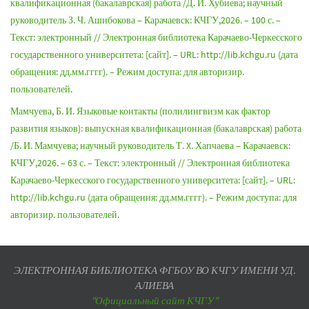
квалификационная (бакалаврская) работа /Д. И. Хубиева; научный
руководитель З. Ч. Ашибокова – Карачаевск: КЧГУ,2026. – 100 с. –
Текст: электронный // Электронная библиотека Карачаево-Черкесского
государственного университета: [сайт]. – URL: http://lib.kchgu.ru (дата
обращения: дд.мм.гггг). – Режим доступа: для авторизир.
пользователей.
Мамчуева, Б. И. Языковые контакты (полилингвизм как фактор
развития языков): выпускная квалификационная (бакалаврская) работа
/Б. И. Мамчуева; научный руководитель Т. X. Хапчаева – Карачаевск:
КЧГУ,2026. – 63 с. – Текст: электронный // Электронная библиотека
Карачаево-Черкесского государственного университета: [сайт]. – URL:
http://lib.kchgu.ru (дата обращения: дд.мм.гггг). – Режим доступа: для
авторизир. пользователей.
ЭЛЕКТРОННАЯ БИБЛИОТЕКА ФГБОУ ВО КЧГУ ИМЕНИ УД.
АЛИЕВА
"Официальный сайт КЧГУ"