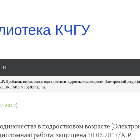
лиотека КЧГУ
ТИ
Х.Р. Проблемы переживания одиночества в подростковом возрасте [Электронный ресурс]
с. URL: http:// lib@kchgu.ru.
-2012)
 одиночества в подростковом возрасте [Электр
ипломная) работа: защищена 30.06.2017/Х.Р.