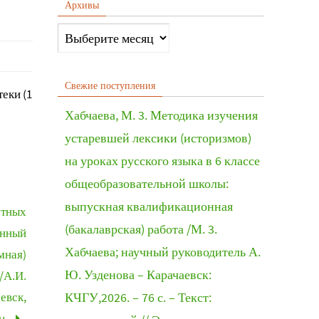
Архивы
Свежие поступления
еки (1
Хабчаева, М. 3. Методика изучения
устаревшей лексики (историзмов)
на уроках русского языка в 6 классе
общеобразовательной школы:
выпускная квалификационная
стных
(бакалаврская) работа /М. 3.
онный
Хабчаева; научный руководитель А.
мная)
Ю. Узденова – Карачаевск:
/А.И.
евск,
КЧГУ,2026. – 76 с. – Текст:
u.