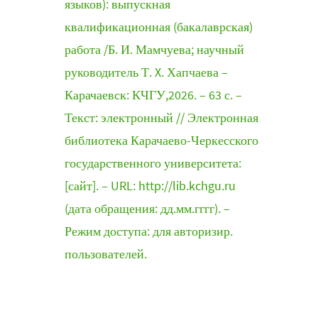
языков): выпускная
квалификационная (бакалаврская)
работа /Б. И. Мамчуева; научный
руководитель Т. X. Хапчаева –
Карачаевск: КЧГУ,2026. – 63 с. –
Текст: электронный // Электронная
библиотека Карачаево-Черкесского
государственного университета:
[сайт]. – URL: http://lib.kchgu.ru
(дата обращения: дд.мм.гггг). –
Режим доступа: для авторизир.
пользователей.