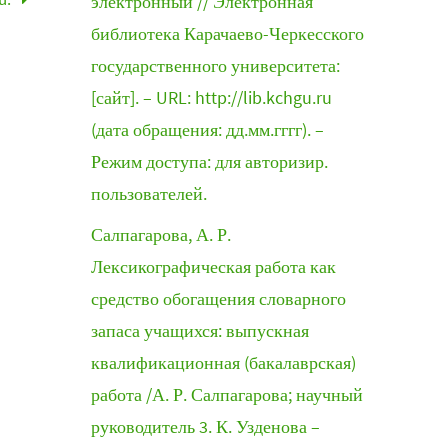
электронный // Электронная
библиотека Карачаево-Черкесского
государственного университета:
[сайт]. – URL: http://lib.kchgu.ru
(дата обращения: дд.мм.гггг). –
Режим доступа: для авторизир.
пользователей.
Салпагарова, А. Р.
Лексикографическая работа как
средство обогащения словарного
запаса учащихся: выпускная
квалификационная (бакалаврская)
работа /А. Р. Салпагарова; научный
руководитель 3. К. Узденова –