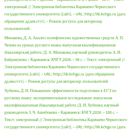
электронный // Электронная библиотека Карачаево-Черкесского
государственного университета: [сайт]. – URL: http://lib.kchgu.ru (дата
обращения: дд.мм.гггг). – Режим доступа: для авторизир.
пользователей.
Минакова, Д. А. Анализ полифонизма художественных средств А. П.
Чехова на уроках русского языка: выпускная квалификационная
(бакалаврская) работа /Д. А. Минакова; научный руководитель А. И.
Байрамукова – Карачаевск: КЧГУ,2026. – 56 с. – Текст: электронный //
Электронная библиотека Карачаево-Черкесского государственного
университета: [сайт]. – URL: http://lib.kchgu.ru (дата обращения:
дд.мм.гггг). – Режим доступа: для авторизир. пользователей.
Хубиева, Д. И. Повышение эффективности подготовки к ЕГЭ по
русскому языку: экспериментальное исследование: выпускная
квалификационная (бакалаврская) работа /Д. И. Хубиева; научный
руководитель З. Ч. Ашибокова – Карачаевск: КЧГУ,2026. – 100 с. –
Текст: электронный // Электронная библиотека Карачаево-Черкесского
государственного университета: [сайт]. – URL: http://lib.kchgu.ru (дата