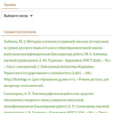
Архивы
Свежие поступления
Хабчаева, М. 3. Методика изучения устаревшей лексики (историзмов)
на уроках русского языка в 6 классе общеобразовательной школы:
выпускная квалификационная (бакалаврская) работа /М. 3. Хабчаева;
научный руководитель А. Ю. Узденова – Карачаевск: КЧГУ,2026. – 76 с.
– Текст: электронный // Электронная библиотека Карачаево-
Черкесского государственного университета: [сайт]. – URL:
http://lib.kchgu.ru (дата обращения: дд.мм.гггг). – Режим доступа: для
авторизир. пользователей.
Салпагарова, А. Р. Лексикографическая работа как средство
обогащения словарного запаса учащихся: выпускная
квалификационная (бакалаврская) работа /А. Р. Салпагарова; научный
руководитель 3. К. Узденова – Карачаевск: КЧГУ,2026. – 56 с. – Текст: