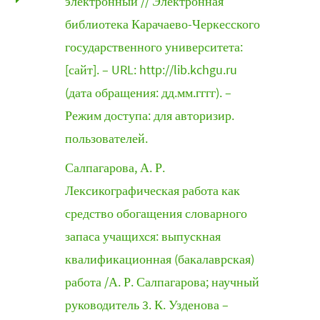
электронный // Электронная
библиотека Карачаево-Черкесского
государственного университета:
[сайт]. – URL: http://lib.kchgu.ru
(дата обращения: дд.мм.гггг). –
Режим доступа: для авторизир.
пользователей.
Салпагарова, А. Р.
Лексикографическая работа как
средство обогащения словарного
запаса учащихся: выпускная
квалификационная (бакалаврская)
работа /А. Р. Салпагарова; научный
руководитель 3. К. Узденова –