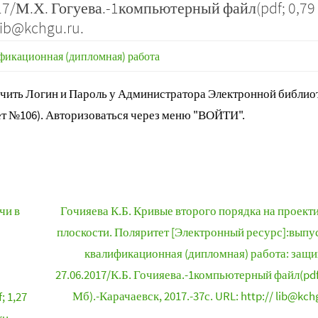
17/М.Х. Гогуева.-1компьютерный файл(pdf; 0,79
lib@kchgu.ru.
фикационная (дипломная) работа
ить Логин и Пароль у Администратора Электронной библиот
т №106). Авторизоваться через меню "ВОЙТИ".
чи в
Гочияева К.Б. Кривые второго порядка на проект
плоскости. Поляритет [Электронный ресурс]:выпу
квалификационная (дипломная) работа: защ
27.06.2017/К.Б. Гочияева.-1компьютерный файл(pdf;
Мб).-Карачаевск, 2017.-37с. URL: http:// lib@kch
 1,27