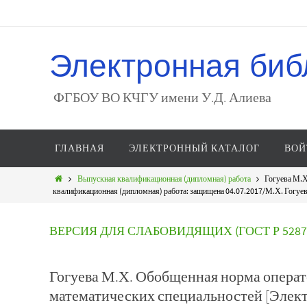
Электронная биб
ФГБОУ ВО КЧГУ имени У.Д. Алиева
ГЛАВНАЯ
ЭЛЕКТРОННЫЙ КАТАЛОГ
ВОЙ
Выпускная квалификационная (дипломная) работа
Гогуева М.Х
квалификационная (дипломная) работа: защищена 04.07.2017/М.Х. Гогуева
ВЕРСИЯ ДЛЯ СЛАБОВИДЯЩИХ (ГОСТ Р 52872
Гогуева М.Х. Обобщенная норма операто
математических специальностей [Элек