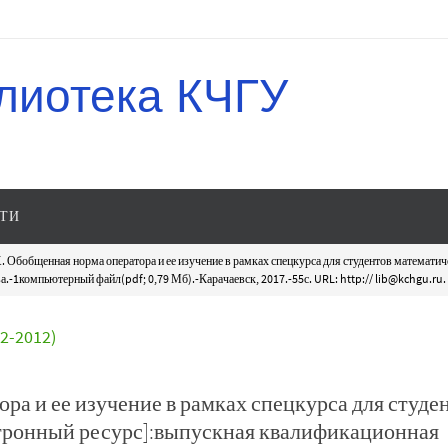
лиотека КЧГУ
ТИ
. Обобщенная норма оператора и ее изучение в рамках спецкурса для студентов математи
.-1компьютерный файл(pdf; 0,79 Мб).-Карачаевск, 2017.-55с. URL: http:// lib@kchgu.ru.
-2012)
ра и ее изучение в рамках спецкурса для студе
тронный ресурс]:выпускная квалификационная