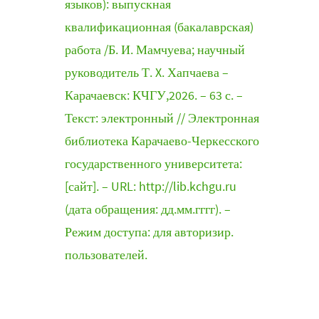
языков): выпускная
квалификационная (бакалаврская)
работа /Б. И. Мамчуева; научный
руководитель Т. X. Хапчаева –
Карачаевск: КЧГУ,2026. – 63 с. –
Текст: электронный // Электронная
библиотека Карачаево-Черкесского
государственного университета:
[сайт]. – URL: http://lib.kchgu.ru
(дата обращения: дд.мм.гггг). –
Режим доступа: для авторизир.
пользователей.