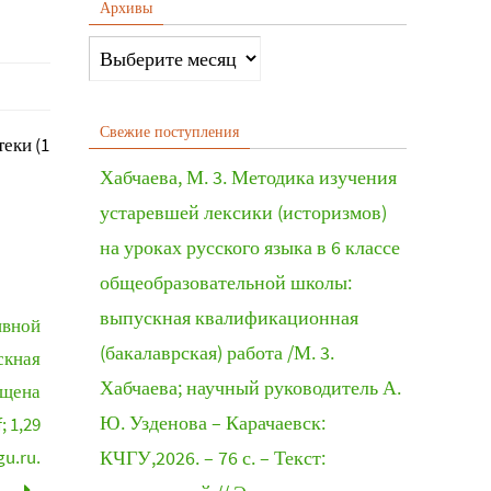
Архивы
Свежие поступления
еки (1
Хабчаева, М. 3. Методика изучения
устаревшей лексики (историзмов)
на уроках русского языка в 6 классе
общеобразовательной школы:
выпускная квалификационная
ивной
(бакалаврская) работа /М. 3.
скная
Хабчаева; научный руководитель А.
ищена
Ю. Узденова – Карачаевск:
 1,29
gu.ru.
КЧГУ,2026. – 76 с. – Текст: