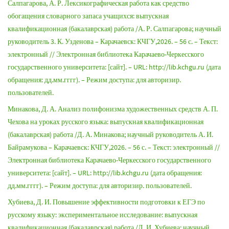
Салпагарова, А. Р. Лексикографическая работа как средство
обогащения словарного запаса учащихся: выпускная
квалификационная (бакалаврская) работа /А. Р. Салпагарова; научный
руководитель 3. К. Узденова – Карачаевск: КЧГУ,2026. – 56 с. – Текст:
электронный // Электронная библиотека Карачаево-Черкесского
государственного университета: [сайт]. – URL: http://lib.kchgu.ru (дата
обращения: дд.мм.гггг). – Режим доступа: для авторизир.
пользователей.
Минакова, Д. А. Анализ полифонизма художественных средств А. П.
Чехова на уроках русского языка: выпускная квалификационная
(бакалаврская) работа /Д. А. Минакова; научный руководитель А. И.
Байрамукова – Карачаевск: КЧГУ,2026. – 56 с. – Текст: электронный //
Электронная библиотека Карачаево-Черкесского государственного
университета: [сайт]. – URL: http://lib.kchgu.ru (дата обращения:
дд.мм.гггг). – Режим доступа: для авторизир. пользователей.
Хубиева, Д. И. Повышение эффективности подготовки к ЕГЭ по
русскому языку: экспериментальное исследование: выпускная
квалификационная (бакалаврская) работа /Д. И. Хубиева; научный