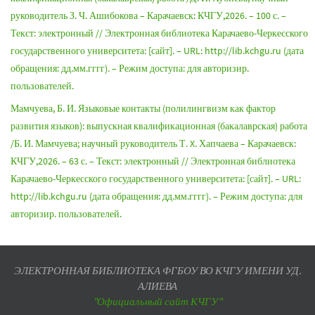
руководитель З. Ч. Ашибокова – Карачаевск: КЧГУ,2026. – 100 с. –
Текст: электронный // Электронная библиотека Карачаево-Черкесского
государственного университета: [сайт]. – URL: http://lib.kchgu.ru (дата
обращения: дд.мм.гггг). – Режим доступа: для авторизир.
пользователей.
Мамчуева, Б. И. Языковые контакты (полилингвизм как фактор
развития языков): выпускная квалификационная (бакалаврская) работа
/Б. И. Мамчуева; научный руководитель Т. X. Хапчаева – Карачаевск:
КЧГУ,2026. – 63 с. – Текст: электронный // Электронная библиотека
Карачаево-Черкесского государственного университета: [сайт]. – URL:
http://lib.kchgu.ru (дата обращения: дд.мм.гггг). – Режим доступа: для
авторизир. пользователей.
ЭЛЕКТРОННАЯ БИБЛИОТЕКА ФГБОУ ВО КЧГУ ИМЕНИ УД.
АЛИЕВА
"Официальный сайт КЧГУ"