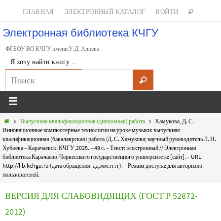
ГЛАВНАЯ
ЭЛЕКТРОННЫЙ КАТАЛОГ
ВОЙТИ
Электронная библиотека КЧГУ
ФГБОУ ВО КЧГУ имени У.Д. Алиева
Я хочу найти книгу …
Выпускная квалификационная (дипломная) работа
Хамукова, Д. С.
Инновационные компьютерные технологии на уроке музыки: выпускная
квалификационная (бакалаврская) работа /Д. С. Хамукова; научный руководитель Л. Н.
Хубиева – Карачаевск: КЧГУ,2025. – 49 с. – Текст: электронный // Электронная
библиотека Карачаево-Черкесского государственного университета: [сайт]. – URL:
http://lib.kchgu.ru (дата обращения: дд.мм.гггг). – Режим доступа: для авторизир.
пользователей.
ВЕРСИЯ ДЛЯ СЛАБОВИДЯЩИХ (ГОСТ Р 52872-
2012)