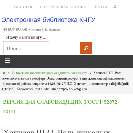
ГЛАВНАЯ
ЭЛЕКТРОННЫЙ КАТАЛОГ
ВОЙТИ
Электронная библиотека КЧГУ
ФГБОУ ВО КЧГУ имени У.Д. Алиева
Я хочу найти книгу …
Выпускная квалификационная (дипломная) работа
Хапчаев Ш.О. Роль
тяжелых металлов в экосфере[Электронный ресурс]: выпускная квалификационная
(дипломная) работа: защищена 14.06.2017/ Ш.О. Хапчаев. -1 компьютерный файл(pdf;
1,32 Мб).-Карачаевск, 2017.-50с. URL: http:// lib.kchgu.ru.
ВЕРСИЯ ДЛЯ СЛАБОВИДЯЩИХ (ГОСТ Р 52872-
2012)
Хапчаев Ш.О. Роль тяжелых