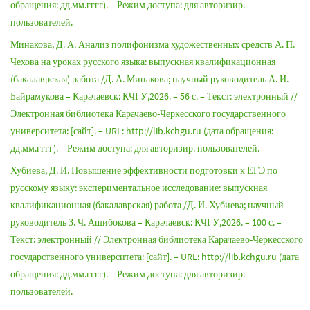
обращения: дд.мм.гггг). – Режим доступа: для авторизир.
пользователей.
Минакова, Д. А. Анализ полифонизма художественных средств А. П.
Чехова на уроках русского языка: выпускная квалификационная
(бакалаврская) работа /Д. А. Минакова; научный руководитель А. И.
Байрамукова – Карачаевск: КЧГУ,2026. – 56 с. – Текст: электронный //
Электронная библиотека Карачаево-Черкесского государственного
университета: [сайт]. – URL: http://lib.kchgu.ru (дата обращения:
дд.мм.гггг). – Режим доступа: для авторизир. пользователей.
Хубиева, Д. И. Повышение эффективности подготовки к ЕГЭ по
русскому языку: экспериментальное исследование: выпускная
квалификационная (бакалаврская) работа /Д. И. Хубиева; научный
руководитель З. Ч. Ашибокова – Карачаевск: КЧГУ,2026. – 100 с. –
Текст: электронный // Электронная библиотека Карачаево-Черкесского
государственного университета: [сайт]. – URL: http://lib.kchgu.ru (дата
обращения: дд.мм.гггг). – Режим доступа: для авторизир.
пользователей.