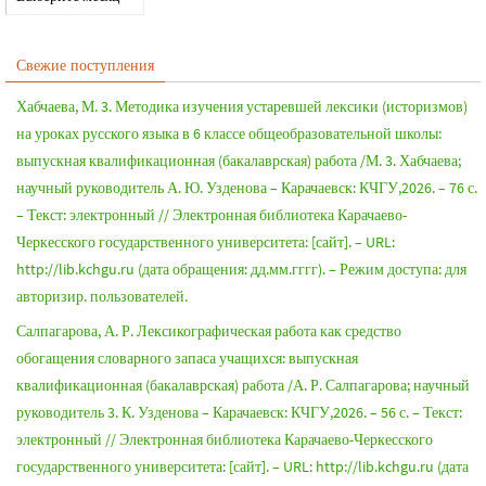
Свежие поступления
Хабчаева, М. 3. Методика изучения устаревшей лексики (историзмов)
на уроках русского языка в 6 классе общеобразовательной школы:
выпускная квалификационная (бакалаврская) работа /М. 3. Хабчаева;
научный руководитель А. Ю. Узденова – Карачаевск: КЧГУ,2026. – 76 с.
– Текст: электронный // Электронная библиотека Карачаево-
Черкесского государственного университета: [сайт]. – URL:
http://lib.kchgu.ru (дата обращения: дд.мм.гггг). – Режим доступа: для
авторизир. пользователей.
Салпагарова, А. Р. Лексикографическая работа как средство
обогащения словарного запаса учащихся: выпускная
квалификационная (бакалаврская) работа /А. Р. Салпагарова; научный
руководитель 3. К. Узденова – Карачаевск: КЧГУ,2026. – 56 с. – Текст:
электронный // Электронная библиотека Карачаево-Черкесского
государственного университета: [сайт]. – URL: http://lib.kchgu.ru (дата