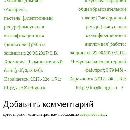
искусства в средней
«Мотивы Домбая»
общеобразовательной
(Акварель,
школе [Электронный
пастель) [Электронный
ресурс]:выпускная
ресурс]:выпускная
квалификационная
квалификационная
(дипломная) работа:
(дипломная) работа:
защищена 21.06.2017/Д.Ш.
защищена 26.06.2017/С.В.
Чочуева.-1компьютерный
Храмцова.-1компьютерный
файл(pdf; 0,79 Мб).-
файл(pdf; 0,23 Мб).-
Карачаевск, 2017.-74с. URL:
Карачаевск, 2017.-22с. URL:
http:// lib@kchgu.ru.
http:// lib@kchgu.ru.
Добавить комментарий
Для отправки комментария вам необходимо
авторизоваться
.