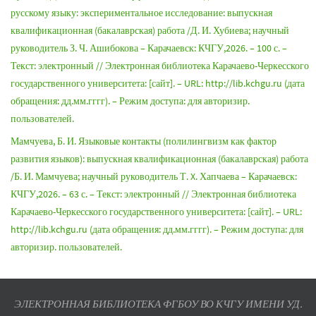
русскому языку: экспериментальное исследование: выпускная
квалификационная (бакалаврская) работа /Д. И. Хубиева; научный
руководитель З. Ч. Ашибокова – Карачаевск: КЧГУ,2026. – 100 с. –
Текст: электронный // Электронная библиотека Карачаево-Черкесского
государственного университета: [сайт]. – URL: http://lib.kchgu.ru (дата
обращения: дд.мм.гггг). – Режим доступа: для авторизир.
пользователей.
Мамчуева, Б. И. Языковые контакты (полилингвизм как фактор
развития языков): выпускная квалификационная (бакалаврская) работа
/Б. И. Мамчуева; научный руководитель Т. X. Хапчаева – Карачаевск:
КЧГУ,2026. – 63 с. – Текст: электронный // Электронная библиотека
Карачаево-Черкесского государственного университета: [сайт]. – URL:
http://lib.kchgu.ru (дата обращения: дд.мм.гггг). – Режим доступа: для
авторизир. пользователей.
ЭЛЕКТРОННАЯ БИБЛИОТЕКА ФГБОУ ВО КЧГУ ИМЕНИ УД.