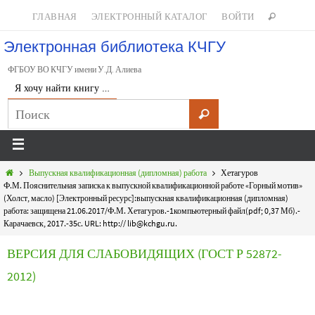
ГЛАВНАЯ
ЭЛЕКТРОННЫЙ КАТАЛОГ
ВОЙТИ
Электронная библиотека КЧГУ
ФГБОУ ВО КЧГУ имени У.Д. Алиева
Я хочу найти книгу …
Выпускная квалификационная (дипломная) работа
Хетагуров
Ф.М. Пояснительная записка к выпускной квалификационной работе «Горный мотив»
(Холст, масло) [Электронный ресурс]:выпускная квалификационная (дипломная)
работа: защищена 21.06.2017/Ф.М. Хетагуров.-1компьютерный файл(pdf; 0,37 Мб).-
Карачаевск, 2017.-35с. URL: http:// lib@kchgu.ru.
ВЕРСИЯ ДЛЯ СЛАБОВИДЯЩИХ (ГОСТ Р 52872-
2012)