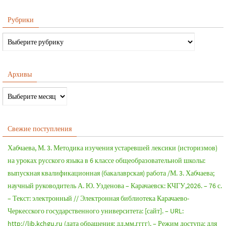
Рубрики
Архивы
Свежие поступления
Хабчаева, М. 3. Методика изучения устаревшей лексики (историзмов)
на уроках русского языка в 6 классе общеобразовательной школы:
выпускная квалификационная (бакалаврская) работа /М. 3. Хабчаева;
научный руководитель А. Ю. Узденова – Карачаевск: КЧГУ,2026. – 76 с.
– Текст: электронный // Электронная библиотека Карачаево-
Черкесского государственного университета: [сайт]. – URL:
http://lib.kchgu.ru (дата обращения: дд.мм.гггг). – Режим доступа: для