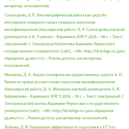
авторизир. пользователей.
Салпагарова, А. Р. Лексикографическая работа как средство
обогащения словарного запаса учащихся: выпускная
квалификационная (бакалаврская) работа /А. Р. Салпагарова; научный
руководитель 3. К. Узденова – Карачаевск: КЧГУ,2026. – 56 с. – Текст:
электронный // Электронная библиотека Карачаево-Черкесского
государственного университета: [сайт]. – URL: http://lib.kchgu.ru (дата
обращения: дд.мм.гггг). – Режим доступа: для авторизир.
пользователей.
Минакова, Д. А. Анализ полифонизма художественных средств А. П.
Чехова на уроках русского языка: выпускная квалификационная
(бакалаврская) работа /Д. А. Минакова; научный руководитель А. И.
Байрамукова – Карачаевск: КЧГУ,2026. – 56 с. – Текст: электронный //
Электронная библиотека Карачаево-Черкесского государственного
университета: [сайт]. – URL: http://lib.kchgu.ru (дата обращения:
дд.мм.гггг). – Режим доступа: для авторизир. пользователей.
Хубиева, Д. И. Повышение эффективности подготовки к ЕГЭ по