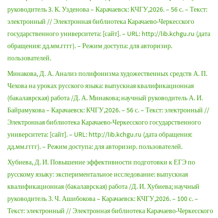
руководитель 3. К. Узденова – Карачаевск: КЧГУ,2026. – 56 с. – Текст:
электронный // Электронная библиотека Карачаево-Черкесского
государственного университета: [сайт]. – URL: http://lib.kchgu.ru (дата
обращения: дд.мм.гггг). – Режим доступа: для авторизир.
пользователей.
Минакова, Д. А. Анализ полифонизма художественных средств А. П.
Чехова на уроках русского языка: выпускная квалификационная
(бакалаврская) работа /Д. А. Минакова; научный руководитель А. И.
Байрамукова – Карачаевск: КЧГУ,2026. – 56 с. – Текст: электронный //
Электронная библиотека Карачаево-Черкесского государственного
университета: [сайт]. – URL: http://lib.kchgu.ru (дата обращения:
дд.мм.гггг). – Режим доступа: для авторизир. пользователей.
Хубиева, Д. И. Повышение эффективности подготовки к ЕГЭ по
русскому языку: экспериментальное исследование: выпускная
квалификационная (бакалаврская) работа /Д. И. Хубиева; научный
руководитель З. Ч. Ашибокова – Карачаевск: КЧГУ,2026. – 100 с. –
Текст: электронный // Электронная библиотека Карачаево-Черкесского