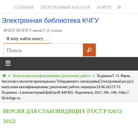
ГЛАВНАЯ
ЭЛЕКТРОННЫЙ КАТАЛОГ
ВОЙТИ
Электронная библиотека КЧГУ
ФГБОУ ВО КЧГУ имени У.Д. Алиева
Я хочу найти книгу …
Выпускная квалификационная (дипломная) работа
Ходжаева Г. О. Фауна,
биология и экология прямокрылых Тебердинского заповедника[Электронный ресурс]:
выпускная квалификационная (дипломная) работа: защищена 23.06.2017/Г.О.
Ходжаева. -1 компьютерный файл(pdf; 840 Кб).-Карачаевск, 2017.-59с. URL: http://
lib.kchgu.ru.
ВЕРСИЯ ДЛЯ СЛАБОВИДЯЩИХ (ГОСТ Р 52872-
2012)