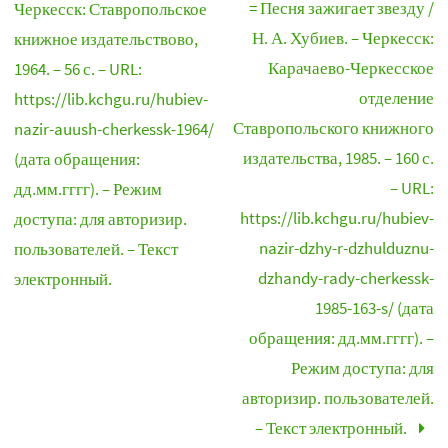
= Песня зажигает звезду /
Черкесск: Ставропольское
Н. А. Хубиев. – Черкесск:
книжное издательствово,
Карачаево-Черкесское
1964. – 56 с. – URL:
отделение
https://lib.kchgu.ru/hubiev-
Ставропольского книжного
nazir-auush-cherkessk-1964/
издательства, 1985. – 160 с.
(дата обращения:
– URL:
дд.мм.гггг). – Режим
https://lib.kchgu.ru/hubiev-
доступа: для авторизир.
nazir-dzhy-r-dzhulduznu-
пользователей. – Текст
dzhandy-rady-cherkessk-
электронный.
1985-163-s/ (дата
обращения: дд.мм.гггг). –
Режим доступа: для
авторизир. пользователей.
– Текст электронный.