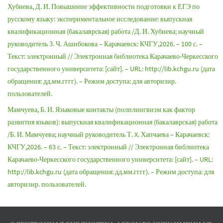
Хубиева, Д. И. Повышение эффективности подготовки к ЕГЭ по
русскому языку: экспериментальное исследование: выпускная
квалификационная (бакалаврская) работа /Д. И. Хубиева; научный
руководитель З. Ч. Ашибокова – Карачаевск: КЧГУ,2026. – 100 с. –
Текст: электронный // Электронная библиотека Карачаево-Черкесского
государственного университета: [сайт]. – URL: http://lib.kchgu.ru (дата
обращения: дд.мм.гггг). – Режим доступа: для авторизир.
пользователей.
Мамчуева, Б. И. Языковые контакты (полилингвизм как фактор
развития языков): выпускная квалификационная (бакалаврская) работа
/Б. И. Мамчуева; научный руководитель Т. X. Хапчаева – Карачаевск:
КЧГУ,2026. – 63 с. – Текст: электронный // Электронная библиотека
Карачаево-Черкесского государственного университета: [сайт]. – URL:
http://lib.kchgu.ru (дата обращения: дд.мм.гггг). – Режим доступа: для
авторизир. пользователей.