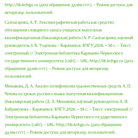
http://lib.kchgu.ru (дата обращения: дд.мм.гггг). – Режим доступа: для
авторизир. пользователей.
Салпагарова, А. Р. Лексикографическая работа как средство
обогащения словарного запаса учащихся: выпускная
квалификационная (бакалаврская) работа /А. Р. Салпагарова; научный
руководитель 3. К. Узденова – Карачаевск: КЧГУ,2026. – 56 с. – Текст:
электронный // Электронная библиотека Карачаево-Черкесского
государственного университета: [сайт]. – URL: http://lib.kchgu.ru (дата
обращения: дд.мм.гггг). – Режим доступа: для авторизир.
пользователей.
Минакова, Д. А. Анализ полифонизма художественных средств А. П.
Чехова на уроках русского языка: выпускная квалификационная
(бакалаврская) работа /Д. А. Минакова; научный руководитель А. И.
Байрамукова – Карачаевск: КЧГУ,2026. – 56 с. – Текст: электронный //
Электронная библиотека Карачаево-Черкесского государственного
университета: [сайт]. – URL: http://lib.kchgu.ru (дата обращения:
дд.мм.гггг). – Режим доступа: для авторизир. пользователей.