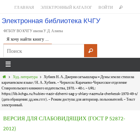
ГЛАВНАЯ
ЭЛЕКТРОННЫЙ КАТАЛОГ
ВОЙТИ
Электронная библиотека КЧГУ
ФГБОУ ВО КЧГУ имени У.Д. Алиева
Я хочу найти книгу …
Худ. литература
Хубиев Н. А. Джерни сагъышлары = Думы земли: стихи на
карачаевском языке / Н. А. Хубиев. – Черкесск: Карачаево-Черкесское отделение
Ставропольского книжного издательства, 1970. – 48 с. – URL:
https://lib.kchgu.ru/hubiev-nazir-dzherni-sag-y-shlary-nazmula-cherkessk-1970-49-s/
(дата обращения: дд.мм.гггг). – Режим доступа: для авторизир. пользователей. – Текст
электронный.
ВЕРСИЯ ДЛЯ СЛАБОВИДЯЩИХ (ГОСТ Р 52872-
2012)