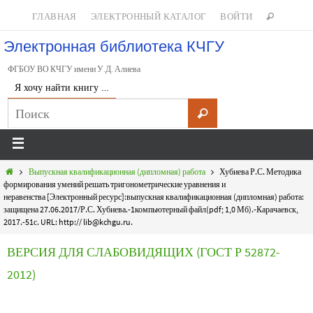
ГЛАВНАЯ
ЭЛЕКТРОННЫЙ КАТАЛОГ
ВОЙТИ
Электронная библиотека КЧГУ
ФГБОУ ВО КЧГУ имени У.Д. Алиева
Я хочу найти книгу …
Выпускная квалификационная (дипломная) работа
Хубиева Р.С. Методика
формирования умений решать тригонометрические уравнения и
неравенства [Электронный ресурс]:выпускная квалификационная (дипломная) работа:
защищена 27.06.2017/Р.С. Хубиева.-1компьютерный файл(pdf; 1,0 Мб).-Карачаевск,
2017.-51с. URL: http:// lib@kchgu.ru.
ВЕРСИЯ ДЛЯ СЛАБОВИДЯЩИХ (ГОСТ Р 52872-
2012)