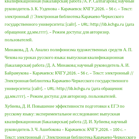
квалификационная (бакалаврская) работа /А. Р. Салпагарова; научный
руководитель 3. К. Узденова – Карачаевск: КЧГУ,2026. – 56 с. – Текст:
электронный // Электронная библиотека Карачаево-Черкесского
государственного университета: [сайт]. – URL: http://lib.kchgu.ru (дата
обращения: дд.мм.гггг). – Режим доступа: для авторизир.
пользователей.
Минакова, Д. А. Анализ полифонизма художественных средств А. П.
Чехова на уроках русского языка: выпускная квалификационная
(бакалаврская) работа /Д. А. Минакова; научный руководитель А. И.
Байрамукова – Карачаевск: КЧГУ,2026. – 56 с. – Текст: электронный //
Электронная библиотека Карачаево-Черкесского государственного
университета: [сайт]. – URL: http://lib.kchgu.ru (дата обращения:
дд.мм.гггг). – Режим доступа: для авторизир. пользователей.
Хубиева, Д. И. Повышение эффективности подготовки к ЕГЭ по
русскому языку: экспериментальное исследование: выпускная
квалификационная (бакалаврская) работа /Д. И. Хубиева; научный
руководитель З. Ч. Ашибокова – Карачаевск: КЧГУ,2026. – 100 с. –
Текст: электронный // Электронная библиотека Карачаево-Черкесского