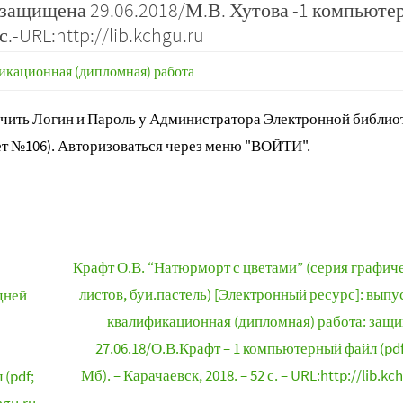
 защищена 29.06.2018/М.В. Хутова -1 компьют
с.-URL:http://lib.kchgu.ru
кационная (дипломная) работа
ить Логин и Пароль у Администратора Электронной библиот
т №106). Авторизоваться через меню "ВОЙТИ".
Крафт О.В. “Натюрморт с цветами” (серия графич
листов, буи.пастель) [Электронный ресурс]: выпу
дней
квалификационная (дипломная) работа: защ
27.06.18/О.В.Крафт – 1 компьютерный файл (pdf
Мб). – Карачаевск, 2018. – 52 с. – URL:http://lib.kc
(pdf;