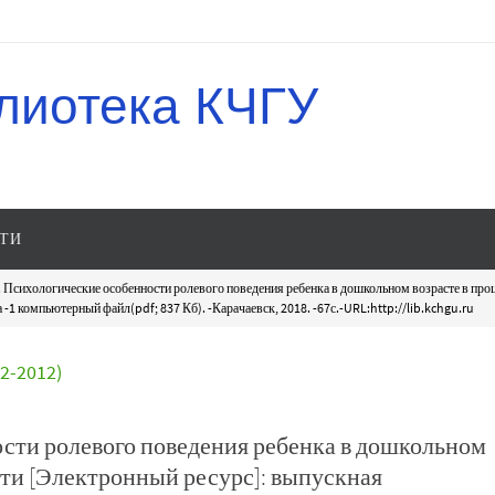
лиотека КЧГУ
ТИ
 Психологические особенности ролевого поведения ребенка в дошкольном возрасте в проц
1 компьютерный файл(pdf; 837 Кб). -Карачаевск, 2018. -67с.-URL:http://lib.kchgu.ru
-2012)
сти ролевого поведения ребенка в дошкольном
сти [Электронный ресурс]: выпускная