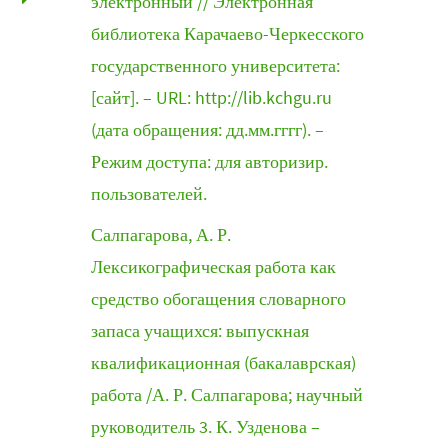
электронный // Электронная
библиотека Карачаево-Черкесского
государственного университета:
[сайт]. – URL: http://lib.kchgu.ru
(дата обращения: дд.мм.гггг). –
Режим доступа: для авторизир.
пользователей.
Салпагарова, А. Р.
Лексикографическая работа как
средство обогащения словарного
запаса учащихся: выпускная
квалификационная (бакалаврская)
работа /А. Р. Салпагарова; научный
руководитель 3. К. Узденова –