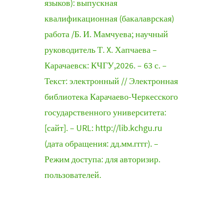
языков): выпускная
квалификационная (бакалаврская)
работа /Б. И. Мамчуева; научный
руководитель Т. X. Хапчаева –
Карачаевск: КЧГУ,2026. – 63 с. –
Текст: электронный // Электронная
библиотека Карачаево-Черкесского
государственного университета:
[сайт]. – URL: http://lib.kchgu.ru
(дата обращения: дд.мм.гггг). –
Режим доступа: для авторизир.
пользователей.