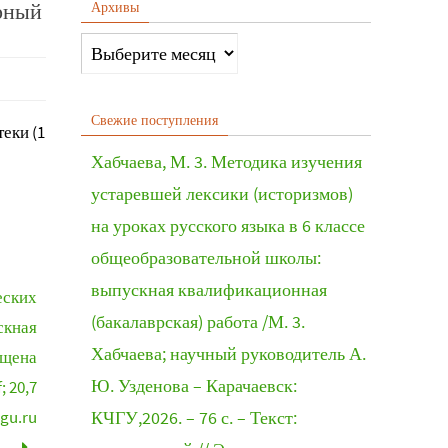
ерный
Архивы
Свежие поступления
еки (1
Хабчаева, М. 3. Методика изучения
устаревшей лексики (историзмов)
на уроках русского языка в 6 классе
общеобразовательной школы:
выпускная квалификационная
еских
(бакалаврская) работа /М. 3.
скная
Хабчаева; научный руководитель А.
ищена
Ю. Узденова – Карачаевск:
; 20,7
hgu.ru
КЧГУ,2026. – 76 с. – Текст: