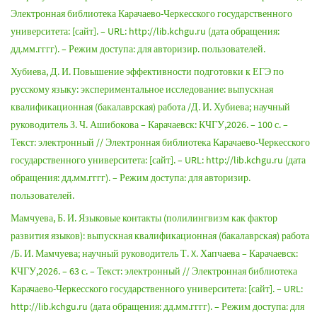
Электронная библиотека Карачаево-Черкесского государственного
университета: [сайт]. – URL: http://lib.kchgu.ru (дата обращения:
дд.мм.гггг). – Режим доступа: для авторизир. пользователей.
Хубиева, Д. И. Повышение эффективности подготовки к ЕГЭ по
русскому языку: экспериментальное исследование: выпускная
квалификационная (бакалаврская) работа /Д. И. Хубиева; научный
руководитель З. Ч. Ашибокова – Карачаевск: КЧГУ,2026. – 100 с. –
Текст: электронный // Электронная библиотека Карачаево-Черкесского
государственного университета: [сайт]. – URL: http://lib.kchgu.ru (дата
обращения: дд.мм.гггг). – Режим доступа: для авторизир.
пользователей.
Мамчуева, Б. И. Языковые контакты (полилингвизм как фактор
развития языков): выпускная квалификационная (бакалаврская) работа
/Б. И. Мамчуева; научный руководитель Т. X. Хапчаева – Карачаевск:
КЧГУ,2026. – 63 с. – Текст: электронный // Электронная библиотека
Карачаево-Черкесского государственного университета: [сайт]. – URL:
http://lib.kchgu.ru (дата обращения: дд.мм.гггг). – Режим доступа: для