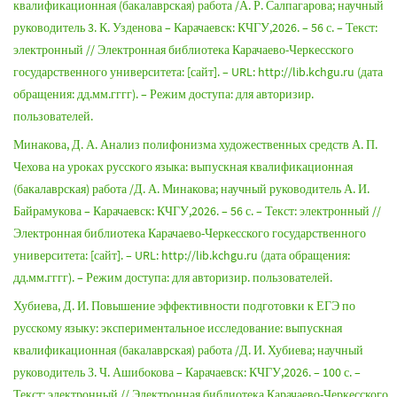
квалификационная (бакалаврская) работа /А. Р. Салпагарова; научный
руководитель 3. К. Узденова – Карачаевск: КЧГУ,2026. – 56 с. – Текст:
электронный // Электронная библиотека Карачаево-Черкесского
государственного университета: [сайт]. – URL: http://lib.kchgu.ru (дата
обращения: дд.мм.гггг). – Режим доступа: для авторизир.
пользователей.
Минакова, Д. А. Анализ полифонизма художественных средств А. П.
Чехова на уроках русского языка: выпускная квалификационная
(бакалаврская) работа /Д. А. Минакова; научный руководитель А. И.
Байрамукова – Карачаевск: КЧГУ,2026. – 56 с. – Текст: электронный //
Электронная библиотека Карачаево-Черкесского государственного
университета: [сайт]. – URL: http://lib.kchgu.ru (дата обращения:
дд.мм.гггг). – Режим доступа: для авторизир. пользователей.
Хубиева, Д. И. Повышение эффективности подготовки к ЕГЭ по
русскому языку: экспериментальное исследование: выпускная
квалификационная (бакалаврская) работа /Д. И. Хубиева; научный
руководитель З. Ч. Ашибокова – Карачаевск: КЧГУ,2026. – 100 с. –
Текст: электронный // Электронная библиотека Карачаево-Черкесского