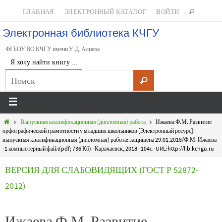
ГЛАВНАЯ
ЭЛЕКТРОННЫЙ КАТАЛОГ
ВОЙТИ
Электронная библиотека КЧГУ
ФГБОУ ВО КЧГУ имени У.Д. Алиева
Я хочу найти книгу …
Выпускная квалификационная (дипломная) работа
Ижаева Ф.М. Развитие
орфографической грамотности у младших школьников [Электронный ресурс]:
выпускная квалификационная (дипломная) работа: защищена 29.01.2018/Ф.М. Ижаева
-1 компьютерный файл(pdf; 736 Кб).-Карачаевск, 2018.-104с.-URL:http://lib.kchgu.ru
ВЕРСИЯ ДЛЯ СЛАБОВИДЯЩИХ (ГОСТ Р 52872-
2012)
Ижаева Ф.М. Развитие