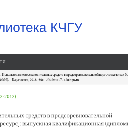
лиотека КЧГУ
ТИ
. Использование восстановительных средств в предсоревновательной подготовке юных б
 Мб). – Карачаевск, 2018.-60с.-URL:http://lib.kchgu.ru
-2012)
ительных средств в предсоревновательной
ресурс]: выпускная квалификационная (диплом