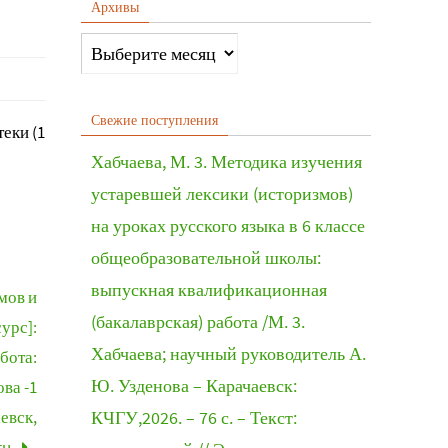
Архивы
Свежие поступления
еки (1
Хабчаева, М. 3. Методика изучения
устаревшей лексики (историзмов)
на уроках русского языка в 6 классе
общеобразовательной школы:
выпускная квалификационная
мов и
(бакалаврская) работа /М. 3.
урс]:
Хабчаева; научный руководитель А.
бота:
Ю. Узденова – Карачаевск:
ва -1
евск,
КЧГУ,2026. – 76 с. – Текст:
ru