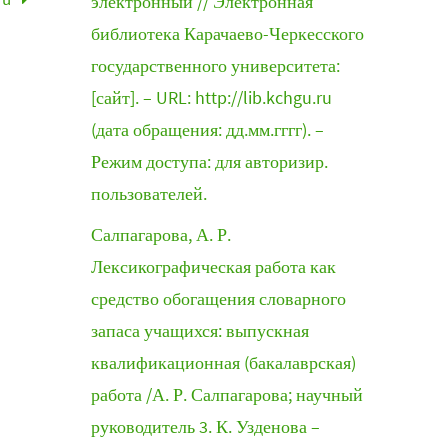
электронный // Электронная
библиотека Карачаево-Черкесского
государственного университета:
[сайт]. – URL: http://lib.kchgu.ru
(дата обращения: дд.мм.гггг). –
Режим доступа: для авторизир.
пользователей.
Салпагарова, А. Р.
Лексикографическая работа как
средство обогащения словарного
запаса учащихся: выпускная
квалификационная (бакалаврская)
работа /А. Р. Салпагарова; научный
руководитель 3. К. Узденова –