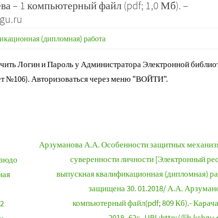
а – 1 компьютерный файл (pdf; 1,0 Мб). –
hgu.ru
икационная (дипломная) работа
ить Логин и Пароль у Администратора Электронной библиот
т №106). Авторизоваться через меню "ВОЙТИ".
Арзуманова А.А. Особенности защитных механиз
суверенности личности [Электронный рес
дзюдо
выпускная квалификационная (дипломная) ра
ная
защищена 30. 01.2018/ А.А. Арзумано
компьютерный файл(pdf; 809 Кб).- Карача
2
2018.-62с.-URL:http://lib.kchgu.