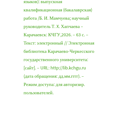
языков): выпускная
квалификационная (бакалаврская)
работа /Б. И. Мамчуева; научный
руководитель Т. X. Хапчаева –
Карачаевск: КЧГУ,2026. – 63 с. –
Текст: электронный // Электронная
библиотека Карачаево-Черкесского
государственного университета:
[сайт]. – URL: http://lib.kchgu.ru
(дата обращения: дд.мм.гггг). –
Режим доступа: для авторизир.
пользователей.