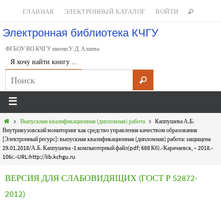
ГЛАВНАЯ
ЭЛЕКТРОННЫЙ КАТАЛОГ
ВОЙТИ
Электронная библиотека КЧГУ
ФГБОУ ВО КЧГУ имени У.Д. Алиева
Я хочу найти книгу …
Выпускная квалификационная (дипломная) работа
Каппушева А.Б.
Внутривузовский мониторинг как средство управления качеством образования
[Электронный ресурс]: выпускная квалификационная (дипломная) работа: защищена
29.01.2018/А.Б. Каппушева -1 компьютерный файл(pdf; 688 Кб).-Карачаевск, – 2018.-
106с.-URL:http://lib.kchgu.ru
ВЕРСИЯ ДЛЯ СЛАБОВИДЯЩИХ (ГОСТ Р 52872-
2012)