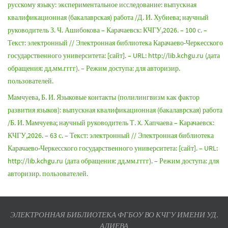
русскому языку: экспериментальное исследование: выпускная
квалификационная (бакалаврская) работа /Д. И. Хубиева; научный
руководитель З. Ч. Ашибокова – Карачаевск: КЧГУ,2026. – 100 с. –
Текст: электронный // Электронная библиотека Карачаево-Черкесского
государственного университета: [сайт]. – URL: http://lib.kchgu.ru (дата
обращения: дд.мм.гггг). – Режим доступа: для авторизир.
пользователей.
Мамчуева, Б. И. Языковые контакты (полилингвизм как фактор
развития языков): выпускная квалификационная (бакалаврская) работа
/Б. И. Мамчуева; научный руководитель Т. X. Хапчаева – Карачаевск:
КЧГУ,2026. – 63 с. – Текст: электронный // Электронная библиотека
Карачаево-Черкесского государственного университета: [сайт]. – URL:
http://lib.kchgu.ru (дата обращения: дд.мм.гггг). – Режим доступа: для
авторизир. пользователей.
ЭЛЕКТРОННАЯ БИБЛИОТЕКА ФГБОУ ВО КЧГУ ИМЕНИ УД.
АЛИЕВА