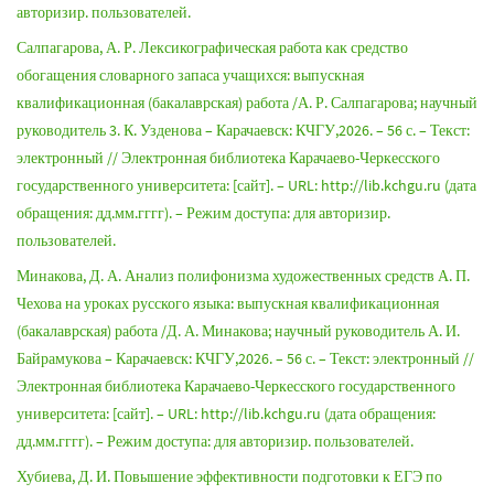
авторизир. пользователей.
Салпагарова, А. Р. Лексикографическая работа как средство
обогащения словарного запаса учащихся: выпускная
квалификационная (бакалаврская) работа /А. Р. Салпагарова; научный
руководитель 3. К. Узденова – Карачаевск: КЧГУ,2026. – 56 с. – Текст:
электронный // Электронная библиотека Карачаево-Черкесского
государственного университета: [сайт]. – URL: http://lib.kchgu.ru (дата
обращения: дд.мм.гггг). – Режим доступа: для авторизир.
пользователей.
Минакова, Д. А. Анализ полифонизма художественных средств А. П.
Чехова на уроках русского языка: выпускная квалификационная
(бакалаврская) работа /Д. А. Минакова; научный руководитель А. И.
Байрамукова – Карачаевск: КЧГУ,2026. – 56 с. – Текст: электронный //
Электронная библиотека Карачаево-Черкесского государственного
университета: [сайт]. – URL: http://lib.kchgu.ru (дата обращения:
дд.мм.гггг). – Режим доступа: для авторизир. пользователей.
Хубиева, Д. И. Повышение эффективности подготовки к ЕГЭ по