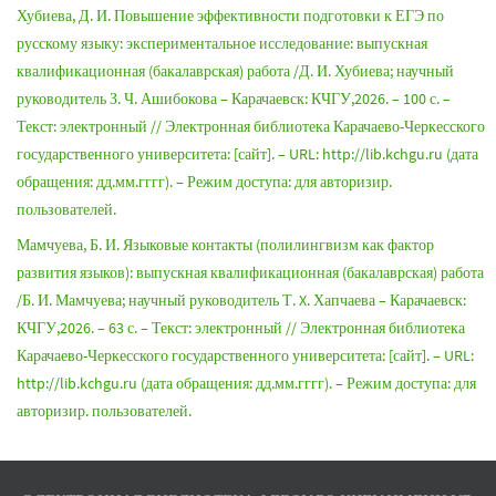
Хубиева, Д. И. Повышение эффективности подготовки к ЕГЭ по
русскому языку: экспериментальное исследование: выпускная
квалификационная (бакалаврская) работа /Д. И. Хубиева; научный
руководитель З. Ч. Ашибокова – Карачаевск: КЧГУ,2026. – 100 с. –
Текст: электронный // Электронная библиотека Карачаево-Черкесского
государственного университета: [сайт]. – URL: http://lib.kchgu.ru (дата
обращения: дд.мм.гггг). – Режим доступа: для авторизир.
пользователей.
Мамчуева, Б. И. Языковые контакты (полилингвизм как фактор
развития языков): выпускная квалификационная (бакалаврская) работа
/Б. И. Мамчуева; научный руководитель Т. X. Хапчаева – Карачаевск:
КЧГУ,2026. – 63 с. – Текст: электронный // Электронная библиотека
Карачаево-Черкесского государственного университета: [сайт]. – URL:
http://lib.kchgu.ru (дата обращения: дд.мм.гггг). – Режим доступа: для
авторизир. пользователей.