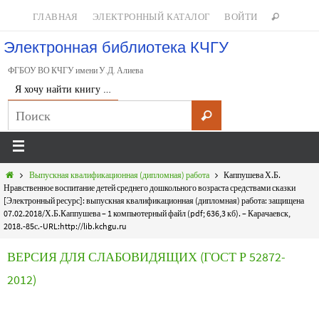
ГЛАВНАЯ
ЭЛЕКТРОННЫЙ КАТАЛОГ
ВОЙТИ
Электронная библиотека КЧГУ
ФГБОУ ВО КЧГУ имени У.Д. Алиева
Я хочу найти книгу …
Выпускная квалификационная (дипломная) работа
Каппушева Х.Б.
Нравственное воспитание детей среднего дошкольного возраста средствами сказки
[Электронный ресурс]: выпускная квалификационная (дипломная) работа: защищена
07.02.2018/Х.Б.Каппушева – 1 компьютерный файл (pdf; 636,3 кб). – Карачаевск,
2018.-85с.-URL:http://lib.kchgu.ru
ВЕРСИЯ ДЛЯ СЛАБОВИДЯЩИХ (ГОСТ Р 52872-
2012)