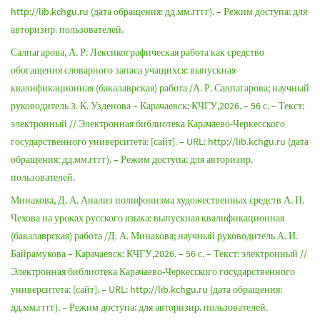
http://lib.kchgu.ru (дата обращения: дд.мм.гггг). – Режим доступа: для
авторизир. пользователей.
Салпагарова, А. Р. Лексикографическая работа как средство
обогащения словарного запаса учащихся: выпускная
квалификационная (бакалаврская) работа /А. Р. Салпагарова; научный
руководитель 3. К. Узденова – Карачаевск: КЧГУ,2026. – 56 с. – Текст:
электронный // Электронная библиотека Карачаево-Черкесского
государственного университета: [сайт]. – URL: http://lib.kchgu.ru (дата
обращения: дд.мм.гггг). – Режим доступа: для авторизир.
пользователей.
Минакова, Д. А. Анализ полифонизма художественных средств А. П.
Чехова на уроках русского языка: выпускная квалификационная
(бакалаврская) работа /Д. А. Минакова; научный руководитель А. И.
Байрамукова – Карачаевск: КЧГУ,2026. – 56 с. – Текст: электронный //
Электронная библиотека Карачаево-Черкесского государственного
университета: [сайт]. – URL: http://lib.kchgu.ru (дата обращения:
дд.мм.гггг). – Режим доступа: для авторизир. пользователей.