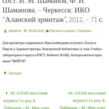
сост. И. М. Шаманов, Ф. И.
Шаманова. – Черкесск: ИКО
“Аланский эрмитаж”, 2012. – 71 с.
,
libadmin
05.05.2016
Научное издание
Сборники
Для просмотра содержимого Вам необходимо получить Логин и
Пароль у Администратора Электронной библиотеки (1 этаж Учебно-
лабораторного корпуса КЧГУ, Кабинет №106). Авторизоваться через
меню "ВОЙТИ".
.
Закладка
АС-АЛАН: массовый
АС-АЛАН: массовый
журнал / гл. ред. Б.
журнал / гл. ред. Б.
Лайпанов. – М.: Мир дому
Лайпанов. – М.: Мир дому