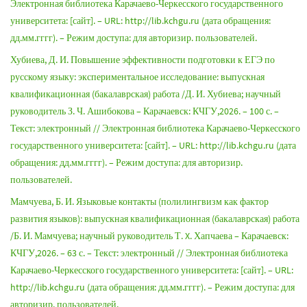
Электронная библиотека Карачаево-Черкесского государственного
университета: [сайт]. – URL: http://lib.kchgu.ru (дата обращения:
дд.мм.гггг). – Режим доступа: для авторизир. пользователей.
Хубиева, Д. И. Повышение эффективности подготовки к ЕГЭ по
русскому языку: экспериментальное исследование: выпускная
квалификационная (бакалаврская) работа /Д. И. Хубиева; научный
руководитель З. Ч. Ашибокова – Карачаевск: КЧГУ,2026. – 100 с. –
Текст: электронный // Электронная библиотека Карачаево-Черкесского
государственного университета: [сайт]. – URL: http://lib.kchgu.ru (дата
обращения: дд.мм.гггг). – Режим доступа: для авторизир.
пользователей.
Мамчуева, Б. И. Языковые контакты (полилингвизм как фактор
развития языков): выпускная квалификационная (бакалаврская) работа
/Б. И. Мамчуева; научный руководитель Т. X. Хапчаева – Карачаевск:
КЧГУ,2026. – 63 с. – Текст: электронный // Электронная библиотека
Карачаево-Черкесского государственного университета: [сайт]. – URL:
http://lib.kchgu.ru (дата обращения: дд.мм.гггг). – Режим доступа: для
авторизир. пользователей.