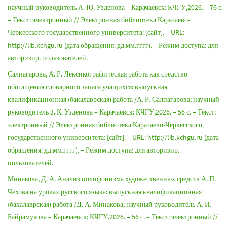
научный руководитель А. Ю. Узденова – Карачаевск: КЧГУ,2026. – 76 с.
– Текст: электронный // Электронная библиотека Карачаево-
Черкесского государственного университета: [сайт]. – URL:
http://lib.kchgu.ru (дата обращения: дд.мм.гггг). – Режим доступа: для
авторизир. пользователей.
Салпагарова, А. Р. Лексикографическая работа как средство
обогащения словарного запаса учащихся: выпускная
квалификационная (бакалаврская) работа /А. Р. Салпагарова; научный
руководитель 3. К. Узденова – Карачаевск: КЧГУ,2026. – 56 с. – Текст:
электронный // Электронная библиотека Карачаево-Черкесского
государственного университета: [сайт]. – URL: http://lib.kchgu.ru (дата
обращения: дд.мм.гггг). – Режим доступа: для авторизир.
пользователей.
Минакова, Д. А. Анализ полифонизма художественных средств А. П.
Чехова на уроках русского языка: выпускная квалификационная
(бакалаврская) работа /Д. А. Минакова; научный руководитель А. И.
Байрамукова – Карачаевск: КЧГУ,2026. – 56 с. – Текст: электронный //