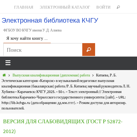
ГЛАВНАЯ
ЭЛЕКТРОННЫЙ КАТАЛОГ
ВОЙТИ
Электронная библиотека КЧГУ
ФГБОУ ВО КЧГУ имени У.Д. Алиева
Я хочу найти книгу …
Выпускная квалификационная (дипломная) работа
Китаева, Р. Б.
Эстетическая категория «Катарсис» в музыкальной педагогике: выпускная
квалификационная (бакалаврская) работа /Р. Б. Китаева; научный руководитель Л. Н.
Хубиева – Карачаевск: КЧГУ,2025. – 50 с. – Текст: электронный // Электронная
библиотека Карачаево-Черкесского государственного университета: [сайт]. – URL:
http://lib.kchgu.ru (дата обращения: дд.мм.гггг). – Режим доступа: для авторизир.
пользователей.
ВЕРСИЯ ДЛЯ СЛАБОВИДЯЩИХ (ГОСТ Р 52872-
2012)