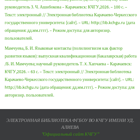
руководитель З. Ч. Ашибокова – Карачаевск: КЧГУ,2026. – 100 с. –
Текст: электронный // Электронная библиотека Карачаево-Черкесского
государственного университета: [сайт]. – URL: http://lib.kchgu.ru (дата
обращения: дд.мм.гггг). – Режим доступа: для авторизир.
пользователей.
Мамчуева, Б. И. Языковые контакты (полилингвизм как фактор
развития языков): выпускная квалификационная (бакалаврская) работа
/Б. И. Мамчуева; научный руководитель Т. X. Хапчаева – Карачаевск:
КЧГУ,2026. – 63 с. – Текст: электронный // Электронная библиотека
Карачаево-Черкесского государственного университета: [сайт]. – URL:
http://lib.kchgu.ru (дата обращения: дд.мм.гггг). – Режим доступа: для
авторизир. пользователей.
ЭЛЕКТРОННАЯ БИБЛИОТЕКА ФГБОУ ВО КЧГУ ИМЕНИ УД.
АЛИЕВА
"Официальный сайт КЧГУ"