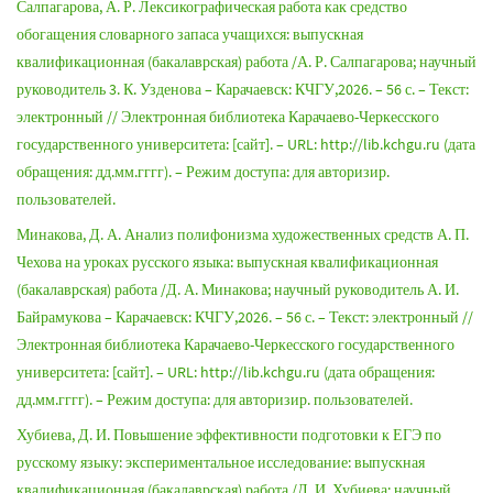
Салпагарова, А. Р. Лексикографическая работа как средство
обогащения словарного запаса учащихся: выпускная
квалификационная (бакалаврская) работа /А. Р. Салпагарова; научный
руководитель 3. К. Узденова – Карачаевск: КЧГУ,2026. – 56 с. – Текст:
электронный // Электронная библиотека Карачаево-Черкесского
государственного университета: [сайт]. – URL: http://lib.kchgu.ru (дата
обращения: дд.мм.гггг). – Режим доступа: для авторизир.
пользователей.
Минакова, Д. А. Анализ полифонизма художественных средств А. П.
Чехова на уроках русского языка: выпускная квалификационная
(бакалаврская) работа /Д. А. Минакова; научный руководитель А. И.
Байрамукова – Карачаевск: КЧГУ,2026. – 56 с. – Текст: электронный //
Электронная библиотека Карачаево-Черкесского государственного
университета: [сайт]. – URL: http://lib.kchgu.ru (дата обращения:
дд.мм.гггг). – Режим доступа: для авторизир. пользователей.
Хубиева, Д. И. Повышение эффективности подготовки к ЕГЭ по
русскому языку: экспериментальное исследование: выпускная
квалификационная (бакалаврская) работа /Д. И. Хубиева; научный