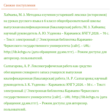
Свежие поступления
Хабчаева, М. 3. Методика изучения устаревшей лексики (историзмов)
на уроках русского языка в 6 классе общеобразовательной школы:
выпускная квалификационная (бакалаврская) работа /М. 3. Хабчаева;
научный руководитель А. Ю. Узденова – Карачаевск: КЧГУ,2026. – 76 с.
– Текст: электронный // Электронная библиотека Карачаево-
Черкесского государственного университета: [сайт]. – URL:
http://lib.kchgu.ru (дата обращения: дд.мм.гггг). – Режим доступа: для
авторизир. пользователей.
Салпагарова, А. Р. Лексикографическая работа как средство
обогащения словарного запаса учащихся: выпускная
квалификационная (бакалаврская) работа /А. Р. Салпагарова; научный
руководитель 3. К. Узденова – Карачаевск: КЧГУ,2026. – 56 с. – Текст:
электронный // Электронная библиотека Карачаево-Черкесского
государственного университета: [сайт]. – URL: http://lib.kchgu.ru (дата
обращения: дд.мм.гггг). – Режим доступа: для авторизир.
пользователей.