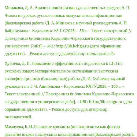
Минакова, Д. А. Анализ полифонизма художественных средств А. П.
Чехова на уроках русского языка: выпускная квалификационная
(бакалаврская) работа /Д. А. Минакова; научный руководитель А. И.
Байрамукова – Карачаевск: КЧГУ,2026. – 56 с. – Текст: электронный //
Электронная библиотека Карачаево-Черкесского государственного
университета: [сайт]. – URL: http://lib.kchgu.ru (дата обращения:
дд.мм.гггг). – Режим доступа: для авторизир. пользователей.
Хубиева, Д. И. Повышение эффективности подготовки к ЕГЭ по
русскому языку: экспериментальное исследование: выпускная
квалификационная (бакалаврская) работа /Д. И. Хубиева; научный
руководитель З. Ч. Ашибокова – Карачаевск: КЧГУ,2026. – 100 с. –
Текст: электронный // Электронная библиотека Карачаево-Черкесского
государственного университета: [сайт]. – URL: http://lib.kchgu.ru (дата
обращения: дд.мм.гггг). – Режим доступа: для авторизир.
пользователей.
Мамчуева, Б. И. Языковые контакты (полилингвизм как фактор
развития языков): выпускная квалификационная (бакалаврская) работа