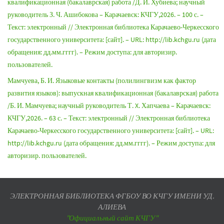
квалификационная (бакалаврская) работа /Д. И. Хубиева; научный
руководитель З. Ч. Ашибокова – Карачаевск: КЧГУ,2026. – 100 с. –
Текст: электронный // Электронная библиотека Карачаево-Черкесского
государственного университета: [сайт]. – URL: http://lib.kchgu.ru (дата
обращения: дд.мм.гггг). – Режим доступа: для авторизир.
пользователей.
Мамчуева, Б. И. Языковые контакты (полилингвизм как фактор
развития языков): выпускная квалификационная (бакалаврская) работа
/Б. И. Мамчуева; научный руководитель Т. X. Хапчаева – Карачаевск:
КЧГУ,2026. – 63 с. – Текст: электронный // Электронная библиотека
Карачаево-Черкесского государственного университета: [сайт]. – URL:
http://lib.kchgu.ru (дата обращения: дд.мм.гггг). – Режим доступа: для
авторизир. пользователей.
ЭЛЕКТРОННАЯ БИБЛИОТЕКА ФГБОУ ВО КЧГУ ИМЕНИ УД.
АЛИЕВА
"Официальный сайт КЧГУ"