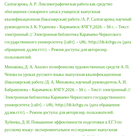
Салпагарова, А. Р. Лексикографическая работа как средство
обогащения словарного запаса учащихся: выпускная
квалификационная (бакалаврская) работа /А. Р. Салпагарова; научный
руководитель 3. К. Узденова – Карачаевск: КЧГУ,2026. – 56 с. – Текст:
электронный // Электронная библиотека Карачаево-Черкесского
государственного университета: [сайт]. – URL: http://lib.kchgu.ru (дата
обращения: дд.мм.гггг). – Режим доступа: для авторизир.
пользователей.
Минакова, Д. А. Анализ полифонизма художественных средств А. П.
Чехова на уроках русского языка: выпускная квалификационная
(бакалаврская) работа /Д. А. Минакова; научный руководитель А. И.
Байрамукова – Карачаевск: КЧГУ,2026. – 56 с. – Текст: электронный //
Электронная библиотека Карачаево-Черкесского государственного
университета: [сайт]. – URL: http://lib.kchgu.ru (дата обращения:
дд.мм.гггг). – Режим доступа: для авторизир. пользователей.
Хубиева, Д. И. Повышение эффективности подготовки к ЕГЭ по
русскому языку: экспериментальное исследование: выпускная