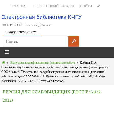
ГЛАВНАЯ
ЭЛЕКТРОННЫЙ КАТАЛОГ
ВОЙТИ
Электронная библиотека КЧГУ
ФГБОУ ВО КЧГУ имени У.Д. Алиева
Я хочу найти книгу …
Выпускная квалификационная (дипломная) работа
Кубанов И.А.
Организация бухгалтерского учета заработной платы на предприятии (по материалам
ООО “Фотон”) [Электронный ресурс]: выпускная квалификационная (дипломная)
работа: защищена 26.05.2018/ И.А. Кубанов -1 компьютерный файл(pdf; 1,64Мб)-
Карачаевск, – 2018. – 86с.-URL:http://lib.kchgu.ru
ВЕРСИЯ ДЛЯ СЛАБОВИДЯЩИХ (ГОСТ Р 52872-
2012)