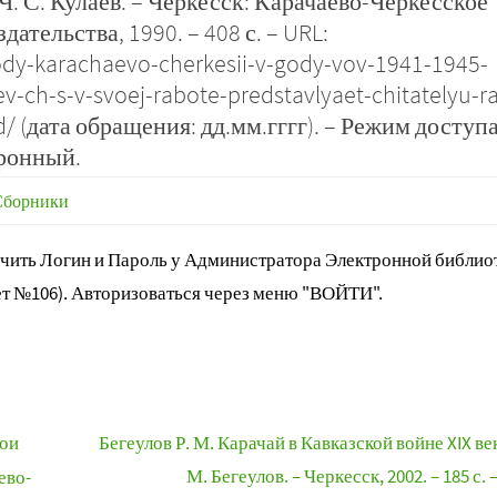
Ч. С. Кулаев. – Черкесск: Карачаево-Черкесское
тельства, 1990. – 408 с. – URL:
ody-karachaevo-cherkesii-v-gody-vov-1941-1945-
ev-ch-s-v-svoej-rabote-predstavlyaet-chitatelyu-r
d/ (дата обращения: дд.мм.гггг). – Режим доступа
тронный.
Сборники
ить Логин и Пароль у Администратора Электронной библиот
т №106). Авторизоваться через меню "ВОЙТИ".
Мои
Бегеулов Р. М. Карачай в Кавказской войне XIX век
М. Бегеулов. – Черкесск, 2002. – 185 с. 
ево-