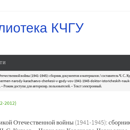
лиотека КЧГУ
ТИ
ечественной войны (1941-1945): сборник документов и материалов / составитель Ч. С. Ку
ev-chermen-narody-karachaevo-cherkesii-v-gody-vov-1941-1945-doktor-istoricheskih-nauk
. – Режим доступа: для авторизир. пользователей. – Текст электронный.
-2012)
икой Отечественной войны (1941-1945): сборни