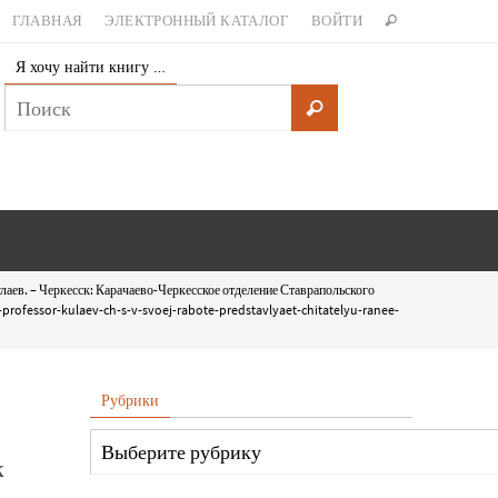
ГЛАВНАЯ
ЭЛЕКТРОННЫЙ КАТАЛОГ
ВОЙТИ
Я хочу найти книгу …
лаев. – Черкесск: Карачаево-Черкесское отделение Ставрапольского
-professor-kulaev-ch-s-v-svoej-rabote-predstavlyaet-chitatelyu-ranee-
Рубрики
к