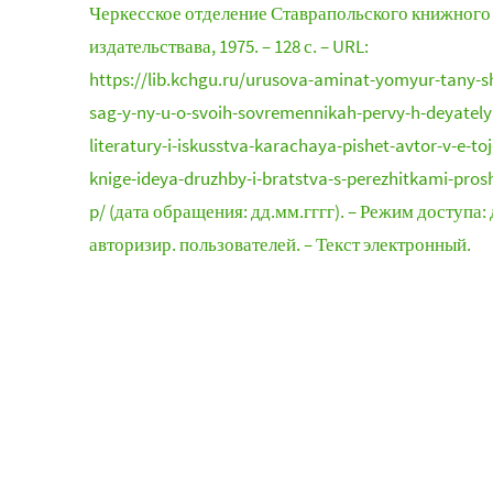
Черкесское отделение Ставрапольского книжного
издательствава, 1975. – 128 с. – URL:
https://lib.kchgu.ru/urusova-aminat-yomyur-tany-s
sag-y-ny-u-o-svoih-sovremennikah-pervy-h-deyately
literatury-i-iskusstva-karachaya-pishet-avtor-v-e-toj
knige-ideya-druzhby-i-bratstva-s-perezhitkami-pros
p/ (дата обращения: дд.мм.гггг). – Режим доступа: 
авторизир. пользователей. – Текст электронный.