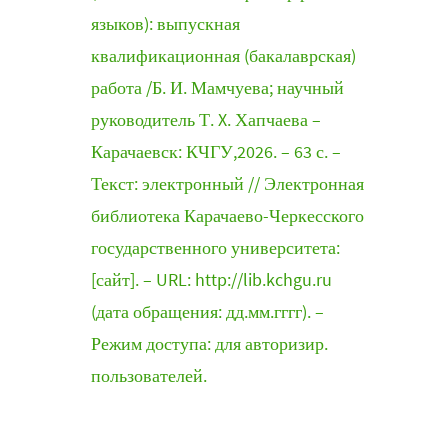
языков): выпускная
квалификационная (бакалаврская)
работа /Б. И. Мамчуева; научный
руководитель Т. X. Хапчаева –
Карачаевск: КЧГУ,2026. – 63 с. –
Текст: электронный // Электронная
библиотека Карачаево-Черкесского
государственного университета:
[сайт]. – URL: http://lib.kchgu.ru
(дата обращения: дд.мм.гггг). –
Режим доступа: для авторизир.
пользователей.