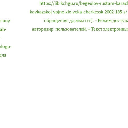
https://lib.kchgu.ru/begeulov-rustam-karac
kavkazskoj-vojne-xix-veka-cherkessk-2002-185-s/
обращения: дд.мм.гггг). – Режим доступа
hlany-
авторизир. пользователей. – Текст электронны
ah-
-
hlogo-
для