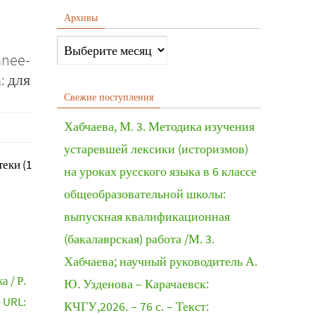
Архивы
anee-
: для
Свежие поступления
Хабчаева, М. 3. Методика изучения
устаревшей лексики (историзмов)
еки (1
на уроках русского языка в 6 классе
общеобразовательной школы:
выпускная квалификационная
(бакалаврская) работа /М. 3.
Хабчаева; научный руководитель А.
а / Р.
Ю. Узденова – Карачаевск:
– URL:
КЧГУ,2026. – 76 с. – Текст: