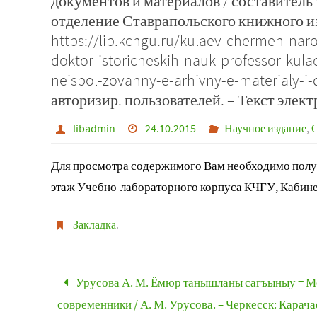
документов и материалов / составитель 
отделение Ставрапольского книжного изда
https://lib.kchgu.ru/kulaev-chermen-nar
doktor-istoricheskih-nauk-professor-kula
neispol-zovanny-e-arhivny-e-materialy-i-
авторизир. пользователей. – Текст элек
libadmin
24.10.2015
Научное издание
,
Для просмотра содержимого Вам необходимо получ
этаж Учебно-лабораторного корпуса КЧГУ, Кабине
Закладка
.
Урусова А. М. Ёмюр танышланы сагъыныу = 
современники / А. М. Урусова. – Черкесск: Карача