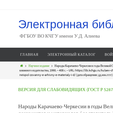
Электронная биб
ФГБОУ ВО КЧГУ имени У.Д. Алиева
ГЛАВНАЯ
ЭЛЕКТРОННЫЙ КАТАЛОГ
ВОЙ
Научное издание
Народы Карачаево-Черкесии в годы Великой От
книжного издательства, 1990. – 408 с. – URL: https://lib.kchgu.ru/kula
neispol-zovanny-e-arhivny-e-materialy-i-d/ (дата обращения: дд.мм.гггг)
ВЕРСИЯ ДЛЯ СЛАБОВИДЯЩИХ (ГОСТ Р 52872
Народы Карачаево-Черкесии в годы Вел