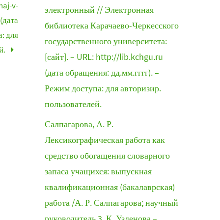
haj-v-
электронный // Электронная
 (дата
библиотека Карачаево-Черкесского
: для
государственного университета:
й.
[сайт]. – URL: http://lib.kchgu.ru
(дата обращения: дд.мм.гггг). –
Режим доступа: для авторизир.
пользователей.
Салпагарова, А. Р.
Лексикографическая работа как
средство обогащения словарного
запаса учащихся: выпускная
квалификационная (бакалаврская)
работа /А. Р. Салпагарова; научный
руководитель 3. К. Узденова –