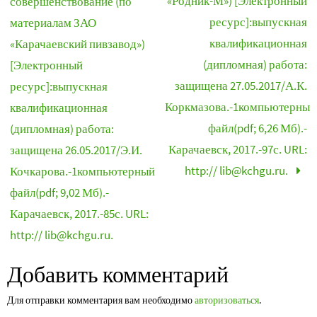
«Родник-М») [Электронный
совершенствование (по
ресурс]:выпускная
материалам ЗАО
квалификационная
«Карачаевский пивзавод»)
(дипломная) работа:
[Электронный
защищена 27.05.2017/А.К.
ресурс]:выпускная
Коркмазова.-1компьютерный
квалификационная
файл(pdf; 6,26 Мб).-
(дипломная) работа:
Карачаевск, 2017.-97с. URL:
защищена 26.05.2017/Э.И.
http:// lib@kchgu.ru.
Кочкарова.-1компьютерный
файл(pdf; 9,02 Мб).-
Карачаевск, 2017.-85с. URL:
http:// lib@kchgu.ru.
Добавить комментарий
Для отправки комментария вам необходимо
авторизоваться
.