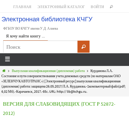
ГЛАВНАЯ
ЭЛЕКТРОННЫЙ КАТАЛОГ
ВОЙТИ
Электронная библиотека КЧГУ
ФГБОУ ВО КЧГУ имени У.Д. Алиева
Я хочу найти книгу …
Выпускная квалификационная (дипломная) работа
Курданова Л.А.
Состояние и пути совершенствования учета денежных средств (по материалам ОАО
«ЗЕЛЕНЧУКАВТОТРАНС») [Электронный ресурс]:выпускная квалификационная
(дипломная) работа: защищена 26.05.2017/Л.А. Курданова.-1компьютерный файл(pdf;
6,02 Мб).-Карачаевск, 2017.-85с. URL: http:// lib@kchgu.ru.
ВЕРСИЯ ДЛЯ СЛАБОВИДЯЩИХ (ГОСТ Р 52872-
2012)