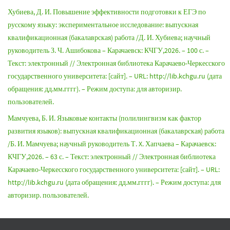
Хубиева, Д. И. Повышение эффективности подготовки к ЕГЭ по
русскому языку: экспериментальное исследование: выпускная
квалификационная (бакалаврская) работа /Д. И. Хубиева; научный
руководитель З. Ч. Ашибокова – Карачаевск: КЧГУ,2026. – 100 с. –
Текст: электронный // Электронная библиотека Карачаево-Черкесского
государственного университета: [сайт]. – URL: http://lib.kchgu.ru (дата
обращения: дд.мм.гггг). – Режим доступа: для авторизир.
пользователей.
Мамчуева, Б. И. Языковые контакты (полилингвизм как фактор
развития языков): выпускная квалификационная (бакалаврская) работа
/Б. И. Мамчуева; научный руководитель Т. X. Хапчаева – Карачаевск:
КЧГУ,2026. – 63 с. – Текст: электронный // Электронная библиотека
Карачаево-Черкесского государственного университета: [сайт]. – URL:
http://lib.kchgu.ru (дата обращения: дд.мм.гггг). – Режим доступа: для
авторизир. пользователей.