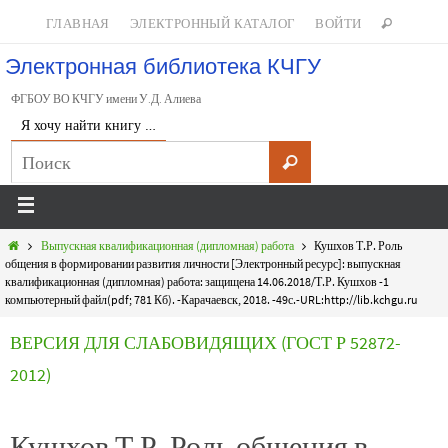
ГЛАВНАЯ
ЭЛЕКТРОННЫЙ КАТАЛОГ
ВОЙТИ
Электронная библиотека КЧГУ
ФГБОУ ВО КЧГУ имени У.Д. Алиева
Я хочу найти книгу …
Выпускная квалификационная (дипломная) работа
Кушхов Т.Р. Роль
общения в формировании развития личности [Электронный ресурс]: выпускная
квалификационная (дипломная) работа: защищена 14.06.2018/Т.Р. Кушхов -1
компьютерный файл(pdf; 781 Кб). -Карачаевск, 2018. -49с.-URL:http://lib.kchgu.ru
ВЕРСИЯ ДЛЯ СЛАБОВИДЯЩИХ (ГОСТ Р 52872-
2012)
Кушхов Т.Р. Роль общения в