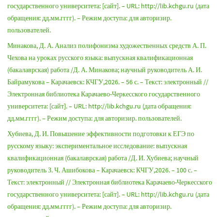
государственного университета: [сайт]. – URL: http://lib.kchgu.ru (дата
обращения: дд.мм.гггг). – Режим доступа: для авторизир.
пользователей.
Минакова, Д. А. Анализ полифонизма художественных средств А. П.
Чехова на уроках русского языка: выпускная квалификационная
(бакалаврская) работа /Д. А. Минакова; научный руководитель А. И.
Байрамукова – Карачаевск: КЧГУ,2026. – 56 с. – Текст: электронный //
Электронная библиотека Карачаево-Черкесского государственного
университета: [сайт]. – URL: http://lib.kchgu.ru (дата обращения:
дд.мм.гггг). – Режим доступа: для авторизир. пользователей.
Хубиева, Д. И. Повышение эффективности подготовки к ЕГЭ по
русскому языку: экспериментальное исследование: выпускная
квалификационная (бакалаврская) работа /Д. И. Хубиева; научный
руководитель З. Ч. Ашибокова – Карачаевск: КЧГУ,2026. – 100 с. –
Текст: электронный // Электронная библиотека Карачаево-Черкесского
государственного университета: [сайт]. – URL: http://lib.kchgu.ru (дата
обращения: дд.мм.гггг). – Режим доступа: для авторизир.