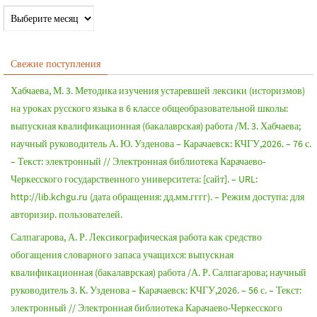
Свежие поступления
Хабчаева, М. 3. Методика изучения устаревшей лексики (историзмов)
на уроках русского языка в 6 классе общеобразовательной школы:
выпускная квалификационная (бакалаврская) работа /М. 3. Хабчаева;
научный руководитель А. Ю. Узденова – Карачаевск: КЧГУ,2026. – 76 с.
– Текст: электронный // Электронная библиотека Карачаево-
Черкесского государственного университета: [сайт]. – URL:
http://lib.kchgu.ru (дата обращения: дд.мм.гггг). – Режим доступа: для
авторизир. пользователей.
Салпагарова, А. Р. Лексикографическая работа как средство
обогащения словарного запаса учащихся: выпускная
квалификационная (бакалаврская) работа /А. Р. Салпагарова; научный
руководитель 3. К. Узденова – Карачаевск: КЧГУ,2026. – 56 с. – Текст:
электронный // Электронная библиотека Карачаево-Черкесского